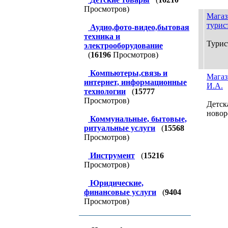
Просмотров)
Магаз
турис
Аудио,фото-видео,бытовая
техника и
Турис
электрооборудование
(
16196
Просмотров)
Компьютеры,связь и
Магаз
интернет, информационные
И.А.
технологии
(
15777
Просмотров)
Детск
новор
Коммунальные, бытовые,
ритуальные услуги
(
15568
Просмотров)
Инструмент
(
15216
Просмотров)
Юридические,
финансовые услуги
(
9404
Просмотров)