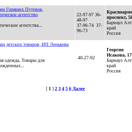
ин Горящих Путевок,
Красноарм
тическое агентство
22-97-97 36-
проспект, 5
48-97
Барнаул Ал
тические агентства...
37-96-74 37-
край
96-73
Россия
ин детских товаров, ИП Ленькова
Георгия
Исакова, 17
40-27-92
ая одежда, Товары для
Барнаул Ал
ожденных...
край
Россия
[
1
]
2
3
4
5
6
Далее