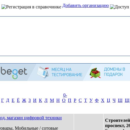
Добавить организацию
Интернет справочник
организаций Алтая
0-
Г
Д
Е
Ё
Ж
З
И
К
Л
М
Н
О
П
Р
С
Т
У
Ф
Х
Ц
Ч
Ш
Щ
од, магазин цифровой техники
Строителей
проспект, 2
овары, Мобильные / сотовые