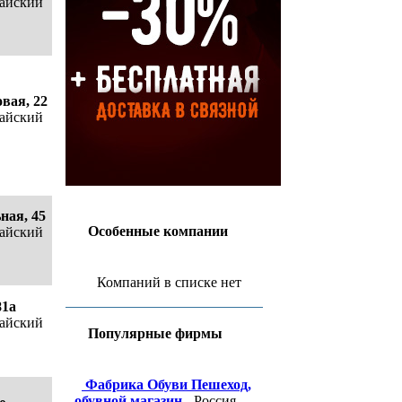
тайский
вая, 22
тайский
ная, 45
Особенные компании
тайский
Компаний в списке нет
81а
тайский
Популярные фирмы
Фабрика Обуви Пешеход,
обувной магазин
- Россия,