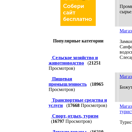
Промы
сырье.
Магаз
Популярные категории
Замки
Санфа
водос
Слеса
Сельское хозяйство и
животноводство
(
21251
Просмотров)
Магаз
Пищевая
промышленность
(
18965
Бижут
Просмотров)
Транспортные средства и
услуги
(
17668
Просмотров)
Магаз
турис
Спорт, отдых, туризм
(
16797
Просмотров)
Турис
Детские товары
(
16210