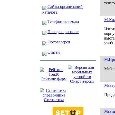
телеф
Сайты организаций
каталога
М-Кла
Телефонные коды
Изгот
Погода в регионе
корпу
выста
Фотогалерея
учебн
Статьи
М.Про
Мебел
Рейтинг фирм
Смарт-версия
Мавер
Прода
Статистика
Мавик