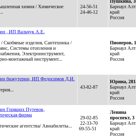
Пушкина, 
шленная химия / Химическое
24-56-51
Барнаул Ал
..
24-46-12
край
Россия
ин , ИП Вальчук А.Е.
 / Скобяные изделия, Сантехника /
Пионеров, 
янс, Системы отопления и
Барнаул Ал
набжения, Электроинструмент,
край
рно-монтажный инструмент...
Россия
ин бижутерии, ИП Федосимов Д.И.
Юрина, 281
43-82-87
Барнаул Ал
ерия...
край
Россия
ин Горящих Путевок,
Ленина
тическая фирма
29-02-85
проспект, 3
22-33-70
Барнаул Ал
тические агентства/ Авиабилеты...
69-55-51
край
Россия