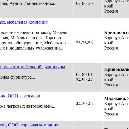
Барнаул Ал
оны, Аудио- / видеотехника...
62-86-30
край
Россия
сс, мебельная компания
овление мебели под заказ, Мебель
Бриллианто
сная, Мебель офисная, Торгово-
Барнаул Ал
вочное оборудование, Мебель для
75-26-53
край
ых и дошкольных учреждений...
Россия
, магазин мебельной фурнитуры
Привокзаль
62-89-01
Барнаул Ал
ьная фурнитура...
24-99-47
край
Россия
ик, ООО, автосалон
Малахова, 
44-20-45
Барнаул Ал
жа легковых автомобилей...
край
Россия
он, ООО, торговая компания