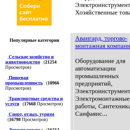
Электроинструмент
Хозяйственные това
Авангард, торгово-
Популярные категории
монтажная компан
Сельское хозяйство и
Оборудование для
животноводство
(
21254
Просмотров)
автоматизации
промышленных
Пищевая
предприятий,
промышленность
(
18966
Просмотров)
Электроинструмент
Электромонтажные
Транспортные средства и
услуги
(
17668
Просмотров)
работы, Сантехника
Санфаянс...
Спорт, отдых, туризм
(
16798
Просмотров)
Детские товары
(
16212