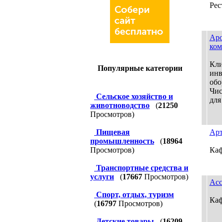
Рес
Аро
ком
Кли
Популярные категории
инв
обо
Чис
Сельское хозяйство и
для
животноводство
(
21250
Просмотров)
Пищевая
Арт
промышленность
(
18964
Просмотров)
Кафе
Транспортные средства и
услуги
(
17667
Просмотров)
Асс
Спорт, отдых, туризм
Каф
(
16797
Просмотров)
Детские товары
(
16209