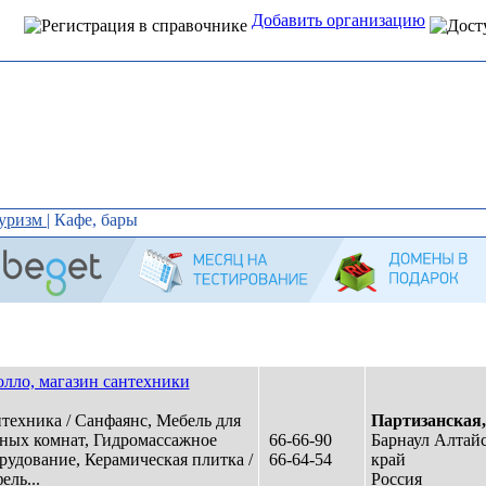
Добавить организацию
Интернет справочник
организаций Алтая
туризм
|
Кафе, бары
лло, магазин сантехники
техника / Санфаянс, Мебель для
Партизанская,
ных комнат, Гидромассажное
66-66-90
Барнаул Алтай
рудование, Керамическая плитка /
66-64-54
край
ель...
Россия