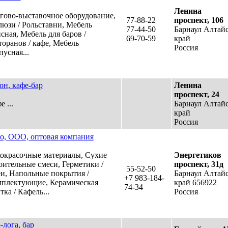
Ленина
гово-выставочное оборудование,
77-88-22
проспект, 106
юзи / Рольставни, Мебель
77-44-50
Барнаул Алтай
сная, Мебель для баров /
69-70-59
край
торанов / кафе, Мебель
Россия
пусная...
он, кафе-бар
Ленина
проспект, 24
 ...
Барнаул Алтай
край
Россия
о, ООО, оптовая компания
окрасочные материалы, Сухие
Энергетиков
оительные смеси, Герметики /
проспект, 31д
55-52-50
и, Напольные покрытия /
Барнаул Алтай
+7 983-184-
плектующие, Керамическая
край 656922
74-34
тка / Кафель...
Россия
-лога, бар