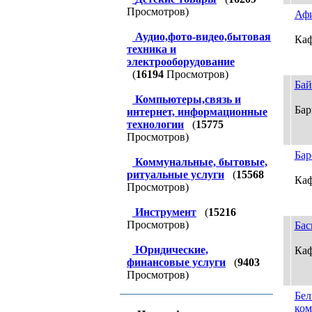
Просмотров)
Афи
Аудио,фото-видео,бытовая
Каф
техника и
электрооборудование
(
16194
Просмотров)
Бай
Компьютеры,связь и
Бар
интернет, информационные
технологии
(
15775
Просмотров)
Бар
Коммунальные, бытовые,
ритуальные услуги
(
15568
Каф
Просмотров)
Инструмент
(
15216
Просмотров)
Бас
Юридические,
Кафе
финансовые услуги
(
9403
Просмотров)
Бел
ком