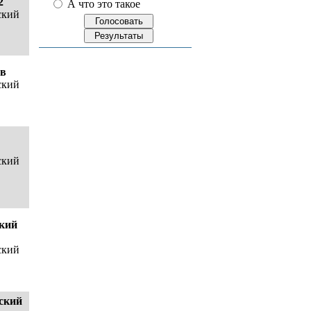
12
А что это такое
ский
2в
ский
ский
кий
ский
ский