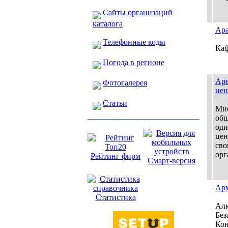
Сайты организаций
каталога
Ара
Телефонные коды
Кафе
Погода в регионе
Аре
Фотогалерея
цен
Статьи
Мн
общ
оди
цен
сво
орг
Рейтинг фирм
Смарт-версия
Арм
Статистика
Алк
Без
Кон