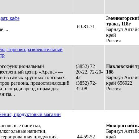
рат, кафе
Змеиногорски
тракт, 118г
69-81-71
 ...
Барнаул Алтай
край
Россия
на, торгово-развлекательный
тр
огофункциональный
(3852) 72-
Павловский тр
ественный центр «Арена» —
20-22, 72-20-
188
н из самых крупных торговых
42
Барнаул Алтай
тров региона, предоставляющий
(3852) 72-
край 656922
и площади арендаторам для
32-08
Россия
аниза...
ения, продуктовый магазин
огольные напитки,
Новороссийска
алкогольные напитки,
Барнаул Алтай
сервированная продукция,
44-59-52
край