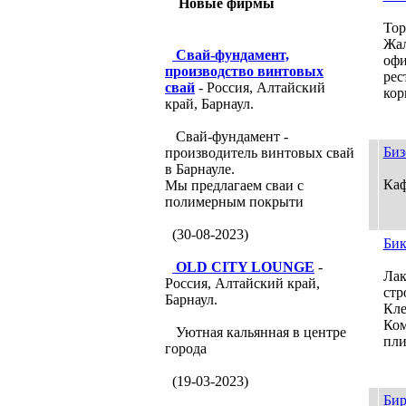
Новые фирмы
Тор
Жал
Свай-фундамент,
офи
производство винтовых
рес
свай
- Россия, Алтайский
кор
край, Барнаул.
Свай-фундамент -
Биз
производитель винтовых свай
в Барнауле.
Кафе
Мы предлагаем сваи с
полимерным покрыти
(30-08-2023)
Бик
OLD CITY LOUNGE
-
Лак
Россия, Алтайский край,
стр
Барнаул.
Кле
Ком
Уютная кальянная в центре
пли
города
(19-03-2023)
Бир