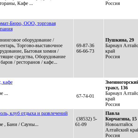
тораны, Кафе ...
Россия
мат-Бюро, ООО, торговая
пания
нинговое оборудование /
Пушкина, 29
ентарь, Торгово-выставочное
69-87-36
Барнаул Алтай
рудование, Бытовая химия /
66-66-73
край
тящие средства, Оборудование
Россия
 баров / ресторанов / кафе...
, кафе
Змеиногорски
тракт, 136
 ...
Барнаул Алтай
67-74-01
край
Россия
оль, клуб отдыха и развлечений
Павла
(38532) 5-
Корчагина, 15
е , Бани / Сауны...
61-09
Новоалтайск
Алтайский кра
Россия