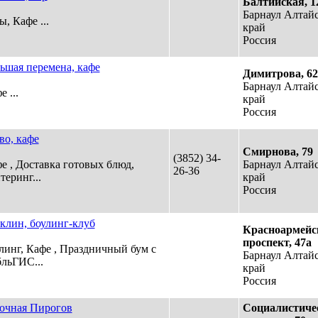
Балтийская, 
Барнаул Алтай
ы, Кафе ...
край
Россия
ьшая перемена, кафе
Димитрова, 6
Барнаул Алтай
 ...
край
Россия
во, кафе
Смирнова, 79
(3852) 34-
е , Доставка готовых блюд,
Барнаул Алтай
26-36
теринг...
край
Россия
клин, боулинг-клуб
Красноармейс
проспект, 47а
линг, Кафе , Праздничный бум с
Барнаул Алтай
льГИС...
край
Россия
очная Пирогов
Социалистиче