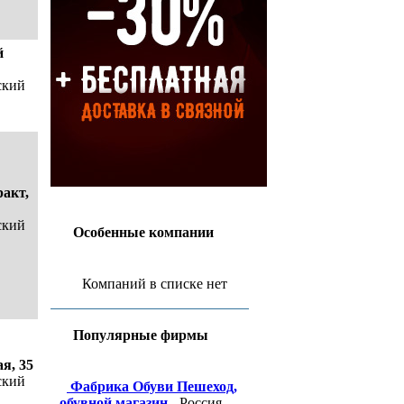
й
ский
акт,
ский
Особенные компании
Компаний в списке нет
Популярные фирмы
я, 35
ский
Фабрика Обуви Пешеход,
обувной магазин
- Россия,