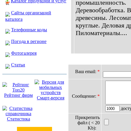
Каталог продукции и услуг
промышленность.
Деревообработка. 
Сайты организаций
древесины. Лесома
каталога
круглые. Деловая д
Телефонные коды
Пиломатериалы....
Погода в регионе
Фотогалерея
Статьи
Ваш email:
*
Рейтинг фирм
Сообщение:
*
Смарт-версия
дост
Прикрепить
Статистика
файл ( < 20
Kb):