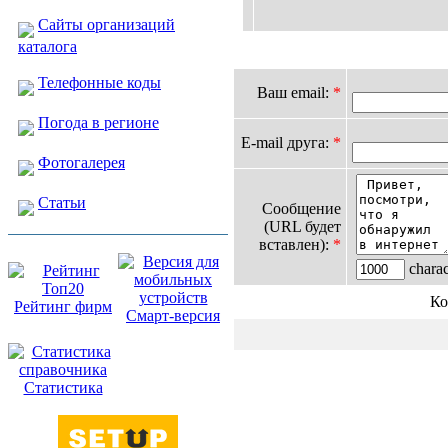
Сайты организаций
каталога
Телефонные коды
Ваш email:
*
Погода в регионе
E-mail друга:
*
Фотогалерея
Статьи
Сообщение
(URL будет
вставлен):
*
charact
Ко
Рейтинг фирм
Смарт-версия
Статистика