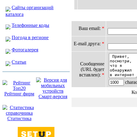
Сайты организаций
каталога
Телефонные коды
Ваш email:
*
Погода в регионе
E-mail друга:
*
Фотогалерея
Статьи
Сообщение
(URL будет
вставлен):
*
charact
Ко
Рейтинг фирм
Смарт-версия
Статистика