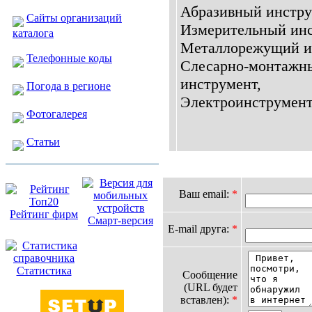
Абразивный инстру
Сайты организаций
Измерительный инс
каталога
Металлорежущий и
Телефонные коды
Слесарно-монтажн
инструмент,
Погода в регионе
Электроинструмент.
Фотогалерея
Статьи
Ваш email:
*
Рейтинг фирм
Смарт-версия
E-mail друга:
*
Статистика
Сообщение
(URL будет
вставлен):
*