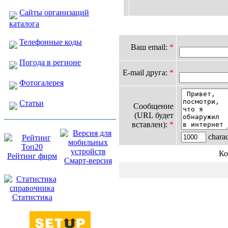
Сайты организаций
каталога
Телефонные коды
Ваш email:
*
Погода в регионе
E-mail друга:
*
Фотогалерея
Статьи
Сообщение
(URL будет
вставлен):
*
charact
Ко
Рейтинг фирм
Смарт-версия
Статистика