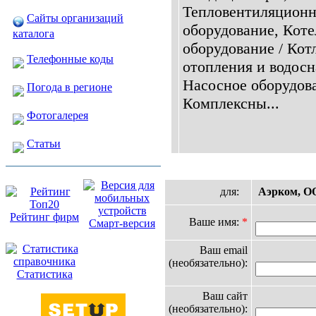
Тепловентиляционн
Сайты организаций
оборудование, Коте
каталога
оборудование / Ко
Телефонные коды
отопления и водосн
Насосное оборудов
Погода в регионе
Комплексны...
Фотогалерея
Статьи
для:
Аэрком, О
Рейтинг фирм
Ваше имя:
*
Смарт-версия
Ваш email
(необязательно):
Статистика
Ваш сайт
(необязательно):