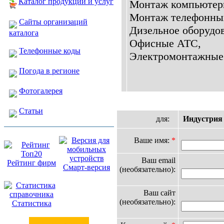
Каталог продукции и услуг
Монтаж компьютерн
Монтаж телефонных
Сайты организаций
Дизельное оборудов
каталога
Офисные АТС,
Телефонные коды
Электромонтажные 
Погода в регионе
Фотогалерея
Статьи
для:
Индустрия
Ваше имя:
*
Ваш email
Рейтинг фирм
Смарт-версия
(необязательно):
Ваш сайт
(необязательно):
Статистика