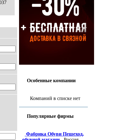
037
Особенные компании
Компаний в списке нет
Популярные фирмы
Фабрика Обуви Пешеход,
обувной магазин
- Россия,