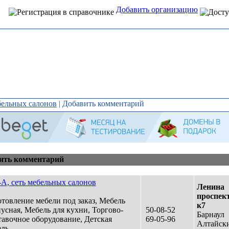
Добавить организацию
Интернет справочник
организаций Алтая
бельных салонов
| Добавить комментарий
ить комментарий
А, сеть мебельных салонов
Ленина
проспект
товление мебели под заказ, Мебель
к7
усная, Мебель для кухни, Торгово-
50-08-52
Барнаул
авочное оборудование, Детская
69-05-96
Алтайск
ль...