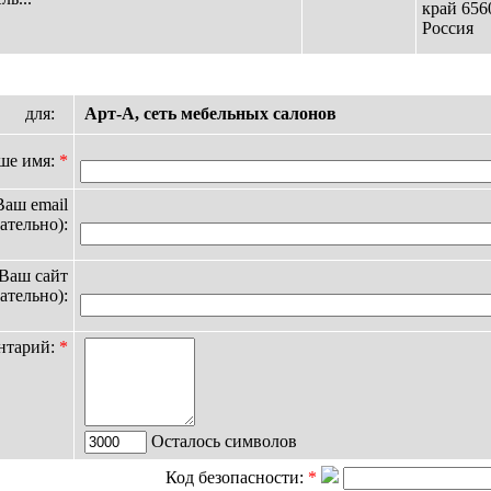
край 656
Россия
для:
Арт-А, сеть мебельных салонов
ше имя:
*
Ваш email
ательно):
Ваш сайт
ательно):
нтарий:
*
Осталось символов
Код безопасности:
*