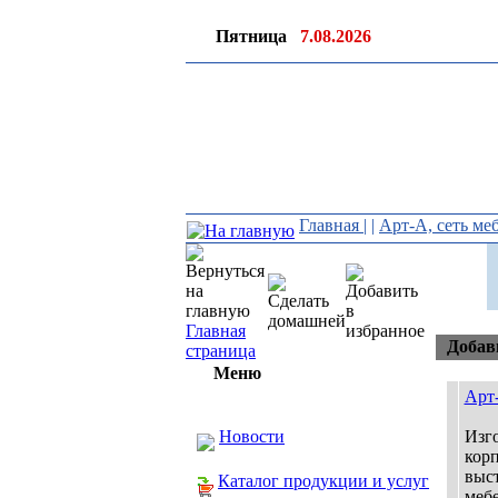
Пятница
7.08.2026
Главная
|
|
Арт-А, сеть ме
Главная
Добав
страница
Меню
Арт-
Новости
Изго
корп
выст
Каталог продукции и услуг
мебе