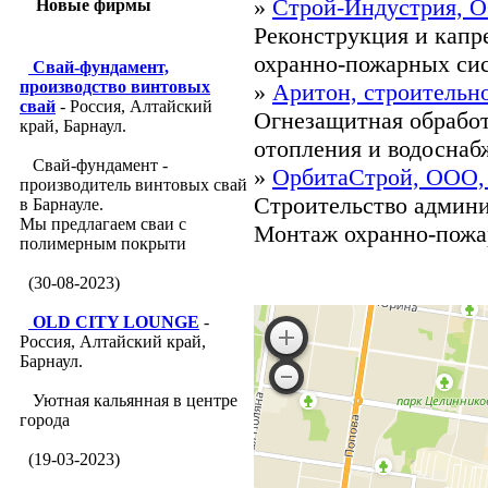
»
Строй-Индустрия, 
Новые фирмы
Реконструкция и капр
охранно-пожарных сист
Свай-фундамент,
производство винтовых
»
Аритон, строительн
свай
- Россия, Алтайский
Огнезащитная обрабо
край, Барнаул.
отопления и водоснабж
Свай-фундамент -
»
ОрбитаСтрой, ООО, 
производитель винтовых свай
Строительство админ
в Барнауле.
Мы предлагаем сваи с
Монтаж охранно-пожар
полимерным покрыти
(30-08-2023)
OLD CITY LOUNGE
-
Россия, Алтайский край,
Барнаул.
Уютная кальянная в центре
города
(19-03-2023)