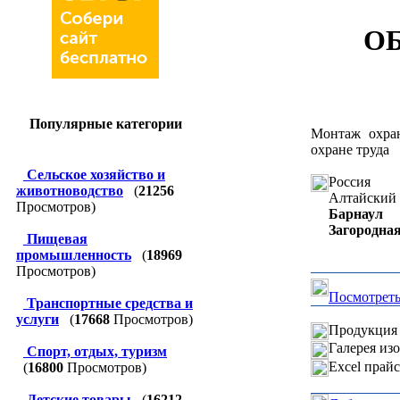
ОБ
Популярные категории
Монтаж охран
охране труда
Сельское хозяйство и
Россия
животноводство
(
21256
Алтайский 
Просмотров)
Барнаул
Загородная
Пищевая
промышленность
(
18969
Просмотров)
Посмотреть
Транспортные средства и
услуги
(
17668
Просмотров)
Продукция 
Галерея из
Спорт, отдых, туризм
Excel прай
(
16800
Просмотров)
Детские товары
(
16212