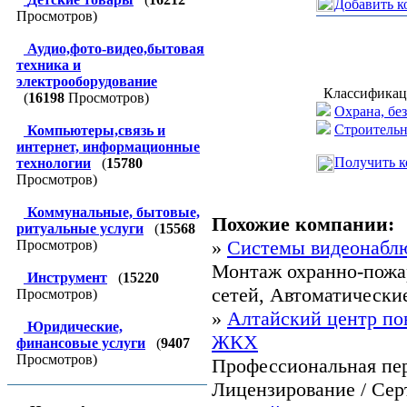
Добавить к
Просмотров)
Аудио,фото-видео,бытовая
техника и
электрооборудование
Классификац
(
16198
Просмотров)
Охрана, бе
Строительн
Компьютеры,связь и
интернет, информационные
Получить к
технологии
(
15780
Просмотров)
Коммунальные, бытовые,
Похожие компании:
ритуальные услуги
(
15568
»
Системы видеонабл
Просмотров)
Монтаж охранно-пожа
Инструмент
(
15220
сетей, Автоматические 
Просмотров)
»
Алтайский центр по
Юридические,
ЖКХ
финансовые услуги
(
9407
Просмотров)
Профессиональная пе
Лицензирование / Сер