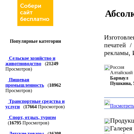
Абсолю
Изготовл
Популярные категории
печатей 
рекламы, 
Сельское хозяйство и
животноводство
(
21249
Россия
Просмотров)
Алтайский 
Барнаул
Пищевая
Пушкина, 
промышленность
(
18962
Просмотров)
Транспортные средства и
Посмотреть
услуги
(
17664
Просмотров)
Спорт, отдых, туризм
Продукц
(
16795
Просмотров)
Галерея
Детские товары
(
16208