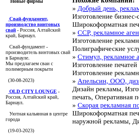
Похожие компании:
Новые фирмы
»
Добрый день, рекла
Изготовление бизнес-
Свай-фундамент,
Широкоформатная печа
производство винтовых
свай
- Россия, Алтайский
»
ССР, рекламное аген
край, Барнаул.
Изготовление рекламн
Свай-фундамент -
Полиграфические услуг
производитель винтовых свай
»
Стимул, рекламное 
в Барнауле.
Мы предлагаем сваи с
Изготовление печатей
полимерным покрыти
Изготовление рекламны
»
Апельсин, ООО, ди
(30-08-2023)
Дизайн рекламы, Изг
OLD CITY LOUNGE
-
печать, Оперативная п
Россия, Алтайский край,
Барнаул.
»
Скорая рекламная п
Широкоформатная печ
Уютная кальянная в центре
города
наружной рекламы, Ди
(19-03-2023)