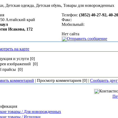
и, Детская одежда, Детская обувь, Товары для новорожденных
сия
Телефон:
(3852) 40-27-92, 40-2
050
Алтайский край
Факс:
наул
Мобильный:
гия Исакова, 172
Нет сайта
Отправить сообщение
отреть на карте
укция и услуги [0]
рея изображений [0]
l прайсы [0]
авить комментарий
| Просмотр комментариев [0] |
Сообщить друг
Контактно
Пе
ификация
кие товары / Для новорожденных
кие товары / Игрушки