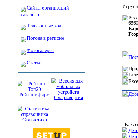
Игрушк
Сайты организаций
каталога
Рос
656
Телефонные коды
Бар
Геор
Погода в регионе
Фотогалерея
Посм
Статьи
Прод
Гале
Exce
Доб
Рейтинг фирм
Смарт-версия
Статистика
Класс
Детс
Детс