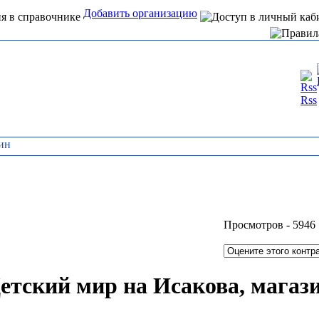
Добавить организацию
Интернет справочник
Rss
организаций Алтая
зин
Просмотров -
5946
етский мир на Исакова, магаз