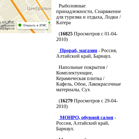
Рыболовные
принадлежности, Снаряжение
для туризма и отдыха, Лодки /
Катера
а API 2ГИС
соглашение
Открыть в 2ГИС
pi@2gis.ru
(
16825
Просмотров с 01-04-
2010)
Прораб, магазин
- Россия,
Алтайский край, Барнаул.
Напольные покрытия /
Комплектующие,
Керамическая плитка /
Кафель, Обои, Лакокрасочные
материалы, Сух
(
16279
Просмотров с 29-04-
2010)
МОНРО, обувной салон
-
Россия, Алтайский край,
Барнаул.