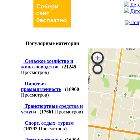
Детс
Детс
Полу
Популярные категории
Сельское хозяйство и
животноводство
(
21245
Просмотров)
Пищевая
промышленность
(
18960
Просмотров)
Транспортные средства и
услуги
(
17661
Просмотров)
Спорт, отдых, туризм
(
16792
Просмотров)
Детские товары
(
16204