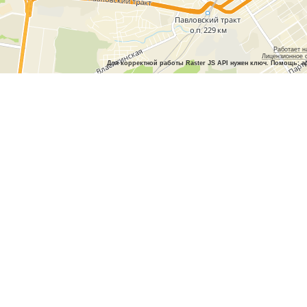
Работает н
Лицензионное 
Для корректной работы Raster JS API нужен ключ. Помощь: a