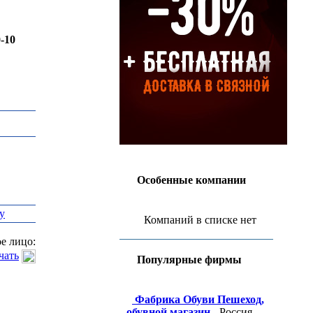
0-10
Особенные компании
у
Компаний в списке нет
е лицо:
чать
Популярные фирмы
Фабрика Обуви Пешеход,
обувной магазин
- Россия,