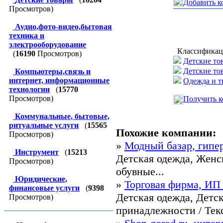
Добавить к
Просмотров)
Аудио,фото-видео,бытовая
техника и
электрооборудование
Классификац
(
16190
Просмотров)
Детские то
Детские то
Компьютеры,связь и
интернет, информационные
Одежда и т
технологии
(
15770
Просмотров)
Получить к
Коммунальные, бытовые,
ритуальные услуги
(
15565
Похожие компании:
Просмотров)
»
Модный базар, гипе
Инструмент
(
15213
Детская одежда, Женс
Просмотров)
обувные...
Юридические,
»
Торговая фирма, ИП
финансовые услуги
(
9398
Детская одежда, Детс
Просмотров)
принадлежности / Текс