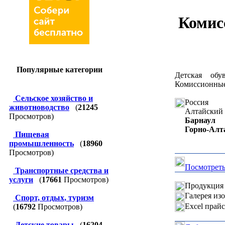
Комис
Популярные категории
Детская обу
Комиссионные
Сельское хозяйство и
Россия
животноводство
(
21245
Алтайский 
Просмотров)
Барнаул
Горно-Алт
Пищевая
промышленность
(
18960
Просмотров)
Посмотреть
Транспортные средства и
услуги
(
17661
Просмотров)
Продукция 
Галерея из
Спорт, отдых, туризм
Excel прай
(
16792
Просмотров)
Детские товары
(
16204