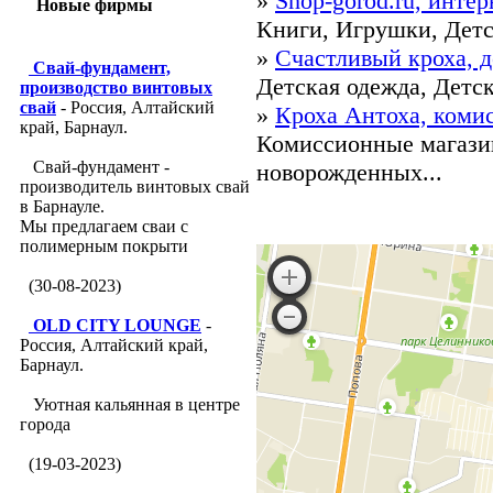
»
Shop-gorod.ru, инте
Новые фирмы
Книги, Игрушки, Детс
»
Счастливый кроха, 
Свай-фундамент,
Детская одежда, Детск
производство винтовых
свай
- Россия, Алтайский
»
Кроха Антоха, коми
край, Барнаул.
Комиссионные магазин
Свай-фундамент -
новорожденных...
производитель винтовых свай
в Барнауле.
Мы предлагаем сваи с
полимерным покрыти
(30-08-2023)
OLD CITY LOUNGE
-
Россия, Алтайский край,
Барнаул.
Уютная кальянная в центре
города
(19-03-2023)