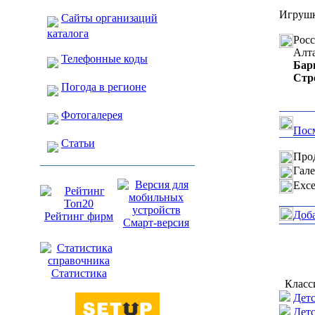
Игрушк
Сайты организаций
каталога
Рос
Алт
Телефонные коды
Бар
Стр
Погода в регионе
Фотогалерея
Посм
Статьи
Прод
Гале
Exce
Доб
Рейтинг фирм
Смарт-версия
Статистика
Класс
Детс
Детс