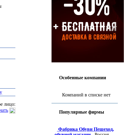
ы
Особенные компании
у
Компаний в списке нет
е лицо:
чать
Популярные фирмы
Фабрика Обуви Пешеход,
обувной магазин
- Россия,