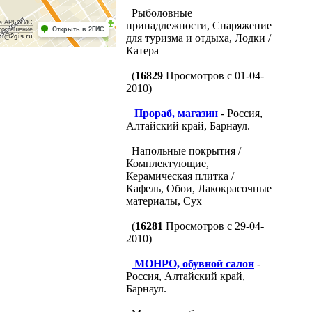
Рыболовные
а API 2ГИС
принадлежности, Снаряжение
соглашение
Открыть в 2ГИС
для туризма и отдыха, Лодки /
pi@2gis.ru
Катера
(
16829
Просмотров с 01-04-
2010)
Прораб, магазин
- Россия,
Алтайский край, Барнаул.
Напольные покрытия /
Комплектующие,
Керамическая плитка /
Кафель, Обои, Лакокрасочные
материалы, Сух
(
16281
Просмотров с 29-04-
2010)
МОНРО, обувной салон
-
Россия, Алтайский край,
Барнаул.