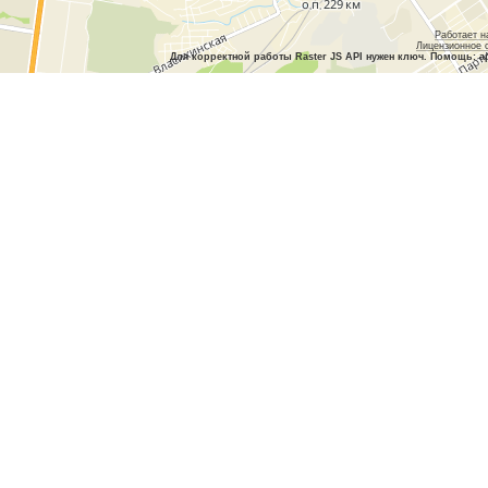
Работает н
Лицензионное 
Для корректной работы Raster JS API нужен ключ. Помощь: a