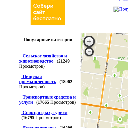
Полу
Популярные категории
Сельское хозяйство и
животноводство
(
21249
Просмотров)
Пищевая
промышленность
(
18962
Просмотров)
Транспортные средства и
услуги
(
17665
Просмотров)
Спорт, отдых, туризм
(
16795
Просмотров)
Детские товары
(
16208