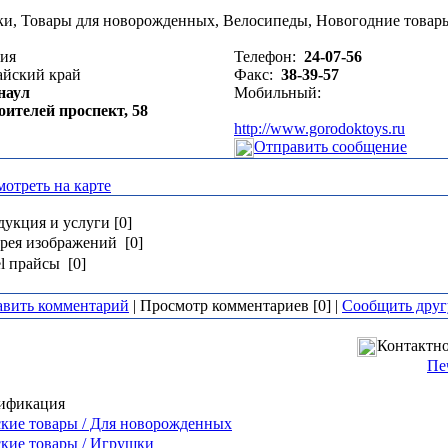
и, Товары для новорожденных, Велосипеды, Новогодние товар
сия
Телефон:
24-07-56
айский край
Факс:
38-39-57
наул
Мобильный:
оителей проспект, 58
http://www.gorodoktoys.ru
Отправить сообщение
отреть на карте
укция и услуги [0]
рея изображений [0]
l прайсы [0]
авить комментарий
| Просмотр комментариев [0] |
Сообщить друг
Контактно
Пе
ификация
кие товары / Для новорожденных
кие товары / Игрушки