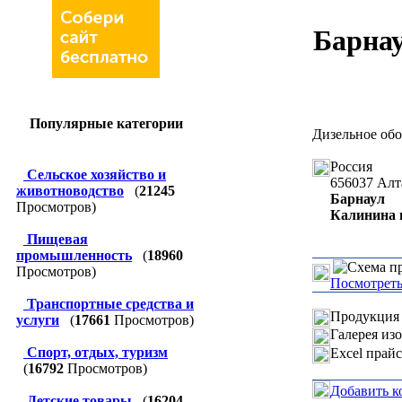
Барна
Популярные категории
Дизельное об
Россия
Сельское хозяйство и
656037
Алт
животноводство
(
21245
Барнаул
Просмотров)
Калинина п
Пищевая
промышленность
(
18960
Просмотров)
Посмотреть
Транспортные средства и
Продукция 
услуги
(
17661
Просмотров)
Галерея из
Спорт, отдых, туризм
Excel прай
(
16792
Просмотров)
Добавить к
Детские товары
(
16204