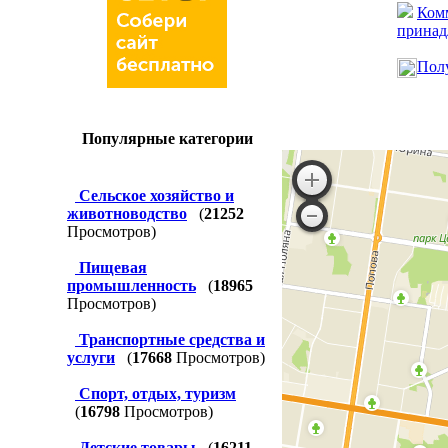
Комм
принад
Полу
Популярные категории
Сельское хозяйство и
животноводство
(
21252
Просмотров)
Пищевая
промышленность
(
18965
Просмотров)
Транспортные средства и
услуги
(
17668
Просмотров)
Спорт, отдых, туризм
(
16798
Просмотров)
Детские товары
(
16211