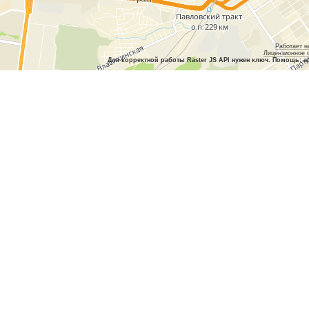
Работает н
Лицензионное 
Для корректной работы Raster JS API нужен ключ. Помощь: a