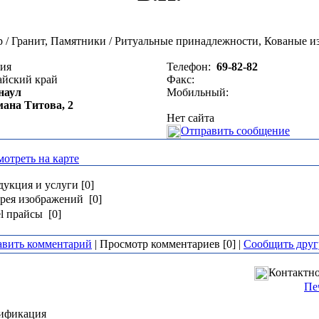
 / Гранит, Памятники / Ритуальные принадлежности, Кованые и
сия
Телефон:
69-82-82
айский край
Факс:
наул
Мобильный:
мана Титова, 2
Нет сайта
Отправить сообщение
отреть на карте
укция и услуги [0]
рея изображений [0]
l прайсы [0]
авить комментарий
| Просмотр комментариев [0] |
Сообщить друг
Контактно
Пе
ификация