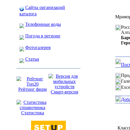
Сайты организаций
каталога
Мрамор
Телефонные коды
Рос
Алт
Погода в регионе
Бар
Гер
Фотогалерея
Статьи
Посм
Прод
Гале
Exce
Рейтинг фирм
Смарт-версия
Доб
Статистика
Класс