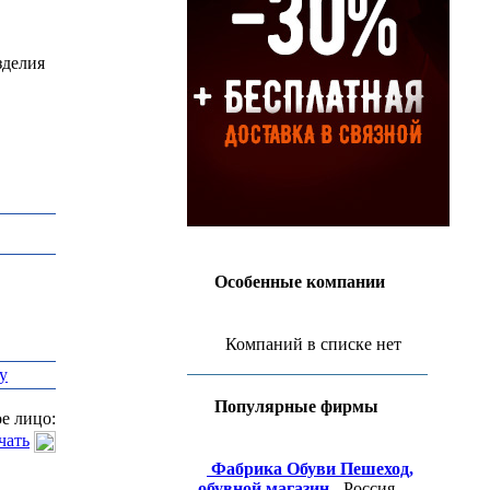
зделия
Особенные компании
Компаний в списке нет
у
Популярные фирмы
е лицо:
чать
Фабрика Обуви Пешеход,
обувной магазин
- Россия,