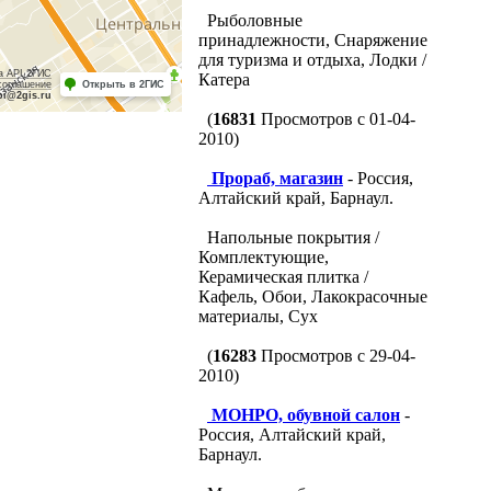
Рыболовные
принадлежности, Снаряжение
для туризма и отдыха, Лодки /
а API 2ГИС
Катера
соглашение
Открыть в 2ГИС
pi@2gis.ru
(
16831
Просмотров с 01-04-
2010)
Прораб, магазин
- Россия,
Алтайский край, Барнаул.
Напольные покрытия /
Комплектующие,
Керамическая плитка /
Кафель, Обои, Лакокрасочные
материалы, Сух
(
16283
Просмотров с 29-04-
2010)
МОНРО, обувной салон
-
Россия, Алтайский край,
Барнаул.