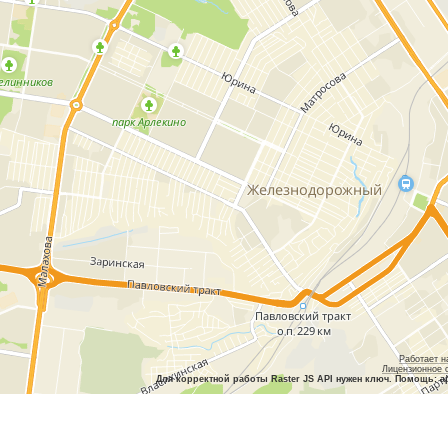
Работает н
Лицензионное 
Для корректной работы Raster JS API нужен ключ. Помощь: a