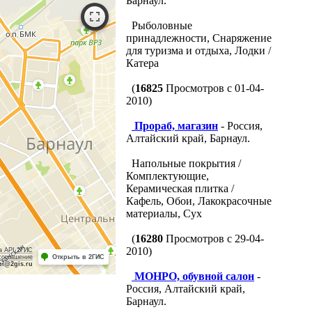
Барнаул.
Рыболовные
принадлежности, Снаряжение
для туризма и отдыха, Лодки /
Катера
(
16825
Просмотров с 01-04-
2010)
Прораб, магазин
- Россия,
Алтайский край, Барнаул.
Напольные покрытия /
Комплектующие,
Керамическая плитка /
Кафель, Обои, Лакокрасочные
материалы, Сух
(
16280
Просмотров с 29-04-
2010)
а API 2ГИС
соглашение
Открыть в 2ГИС
pi@2gis.ru
МОНРО, обувной салон
-
Россия, Алтайский край,
Барнаул.