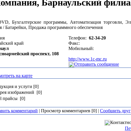
компания, Барнаульский филиа
VD, Бухгалтерские программы, Автоматизация торговли, Э
я / Батарейки, Продажа программного обеспечения
сия
Телефон:
62-34-20
айский край
Факс:
наул
Мобильный:
сноармейский проспект, 108
http://www.1c-mc.ru
Отправить сообщение
отреть на карте
укция и услуги [0]
рея изображений [0]
l прайсы [0]
авить комментарий
| Просмотр комментариев [0] |
Сообщить друг
Контактно
Пе