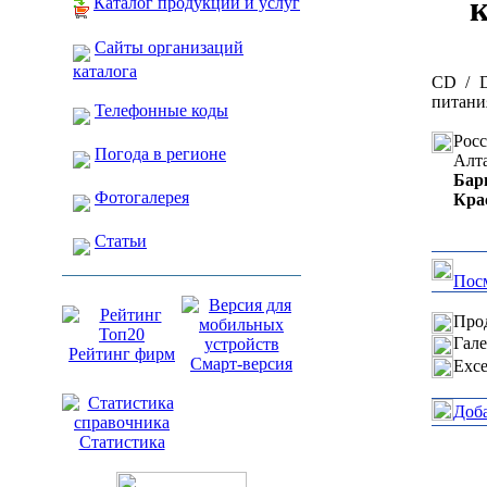
Каталог продукции и услуг
Сайты организаций
каталога
CD / D
питани
Телефонные коды
Рос
Погода в регионе
Алт
Бар
Фотогалерея
Кра
Статьи
Посм
Прод
Гале
Рейтинг фирм
Смарт-версия
Exce
Доб
Статистика