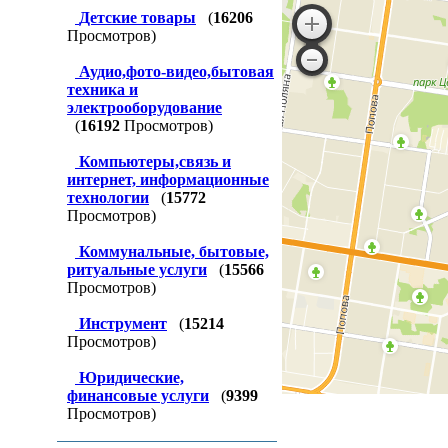
Детские товары
(
16206
Просмотров)
Аудио,фото-видео,бытовая
техника и
электрооборудование
(
16192
Просмотров)
Компьютеры,связь и
интернет, информационные
технологии
(
15772
Просмотров)
Коммунальные, бытовые,
ритуальные услуги
(
15566
Просмотров)
Инструмент
(
15214
Просмотров)
Юридические,
финансовые услуги
(
9399
Просмотров)