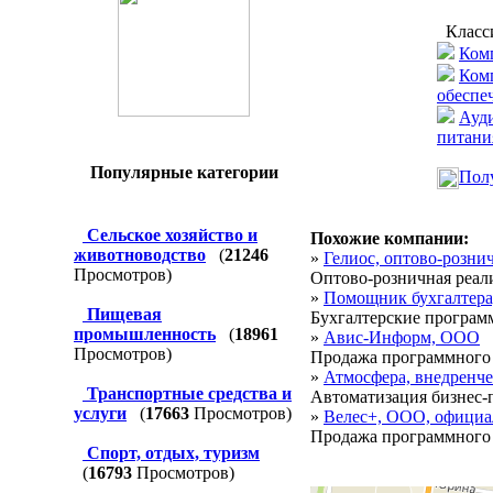
Класс
Ком
Ком
обеспе
Ауди
питани
Популярные категории
Полу
Сельское хозяйство и
Похожие компании:
животноводство
(
21246
»
Гелиос, оптово-розни
Просмотров)
Оптово-розничная реализа
»
Помощник бухгалтер
Пищевая
Бухгалтерские программ
промышленность
(
18961
»
Авис-Информ, ООО
Просмотров)
Продажа программного 
»
Атмосфера, внедренче
Транспортные средства и
Автоматизация бизнес-
услуги
(
17663
Просмотров)
»
Велес+, ООО, официа
Продажа программного 
Спорт, отдых, туризм
(
16793
Просмотров)