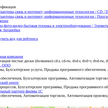
ификация
пьютеры,связь и интернет, информационные технологии / CD /
пьютеры,связь и интернет, информационные технологии / Прог
чение
о,фото-видео,бытовая техника и электрооборудование / Элемнт
я, батарейки
чить код для рейтинга
чная компания
ция чистые диски (болванки) cd-r, cd-rw, dvd-r, dvd+r, dvd-rw, dv
а, ООО
ы, Бухгалтерские услуги, Продажа программного обеспечения, 
обеспечения, Бухгалтерские программы, Автоматизация торговли
ский центр
процессов, Бухгалтерские программы, Продажа программного обе
льный партнер фирмы 1С
обеспечения, Автоматизация торговли, Автоматизация производс