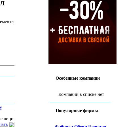
л
лементы
Особенные компании
Компаний в списке нет
у
Популярные фирмы
е лицо:
чать
Фабрика Обуви Пешеход,