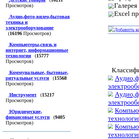
Галерея
Просмотров)
Excel п
Аудио,фото-видео,бытовая
техника и
электрооборудование
Добавить к
(
16196
Просмотров)
Компьютеры,связь и
интернет, информационные
технологии
(
15777
Просмотров)
Классифи
Коммунальные, бытовые,
Аудио,ф
ритуальные услуги
(
15568
Просмотров)
электрооб
Аудио,ф
Инструмент
(
15217
Просмотров)
электрооб
Компьют
Юридические,
финансовые услуги
(
9405
технологи
Просмотров)
Компьют
технологи