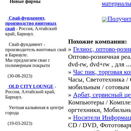
Новые фирмы
материал
Получит
Свай-фундамент,
производство винтовых
свай
- Россия, Алтайский
край, Барнаул.
Похожие компании:
Свай-фундамент -
»
Гелиос, оптово-роз
производитель винтовых свай
в Барнауле.
Оптово-розничная реали
Мы предлагаем сваи с
dvd-rw, dvd+rw , для ..
полимерным покрыти
»
Час пик, торговая к
(30-08-2023)
Часы, Светотехника /
мобильным / сотовым 
OLD CITY LOUNGE
-
Россия, Алтайский край,
»
Арбат, сервисный ц
Барнаул.
Компьютеры / Компле
Уютная кальянная в центре
оргтехники, Мобильные
города
»
Носители Информаци
(19-03-2023)
CD / DVD, Фототовары