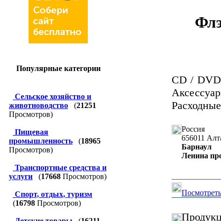
Флэ
Популярные категории
CD / DVD,
Аксессу
Сельское хозяйство и
Расходные
животноводство
(
21251
Просмотров)
Россия
Пищевая
656011
Алт
промышленность
(
18965
Барнаул
Просмотров)
Ленина про
Транспортные средства и
услуги
(
17668
Просмотров)
Посмотреть
Спорт, отдых, туризм
(
16798
Просмотров)
Продукц
Детские товары
(
16211