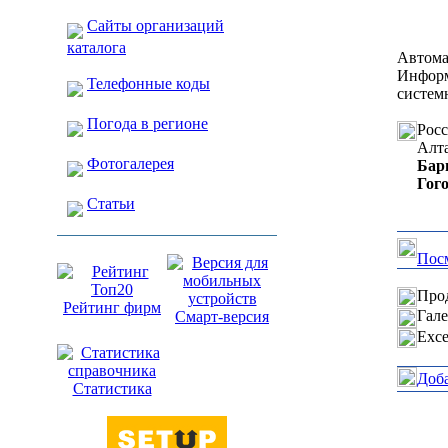
Сайты организаций
каталога
Автом
Информ
Телефонные коды
систем
Погода в регионе
Рос
Алт
Фотогалерея
Бар
Гог
Статьи
Посм
Прод
Рейтинг фирм
Гале
Смарт-версия
Exce
Доб
Статистика