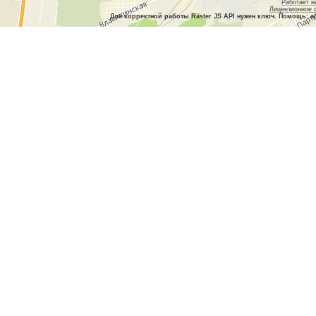
Работает н
Лицензионное 
Для корректной работы Raster JS API нужен ключ. Помощь: a