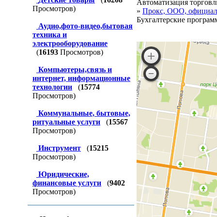
Автоматизация торговли
Просмотров)
»
Прокс, ООО, официа
Бухгалтерские программ
Аудио,фото-видео,бытовая
техника и
электрооборудование
(
16193
Просмотров)
Компьютеры,связь и
интернет, информационные
технологии
(
15774
Просмотров)
Коммунальные, бытовые,
ритуальные услуги
(
15567
Просмотров)
Инструмент
(
15215
Просмотров)
Юридические,
финансовые услуги
(
9402
Просмотров)