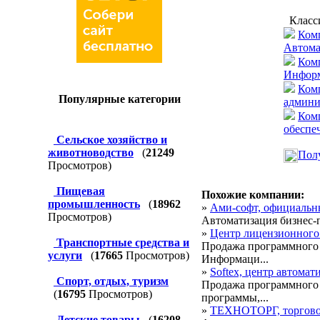
Класс
Комп
Автома
Комп
Информ
Комп
Популярные категории
админи
Ком
обеспе
Сельское хозяйство и
животноводство
(
21249
Полу
Просмотров)
Пищевая
Похожие компании:
промышленность
(
18962
»
Ами-софт, официальны
Просмотров)
Автоматизация бизнес-
»
Центр лицензионного
Транспортные средства и
Продажа программного 
услуги
(
17665
Просмотров)
Информаци...
»
Softex, центр автомат
Спорт, отдых, туризм
Продажа программного 
(
16795
Просмотров)
программы,...
»
ТЕХНОТОРГ, торгово
Детские товары
(
16208