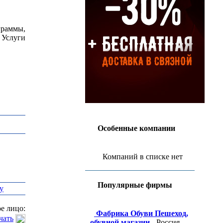
раммы,
 Услуги
Особенные компании
Компаний в списке нет
Популярные фирмы
у
е лицо:
Фабрика Обуви Пешеход,
чать
обувной магазин
- Россия,