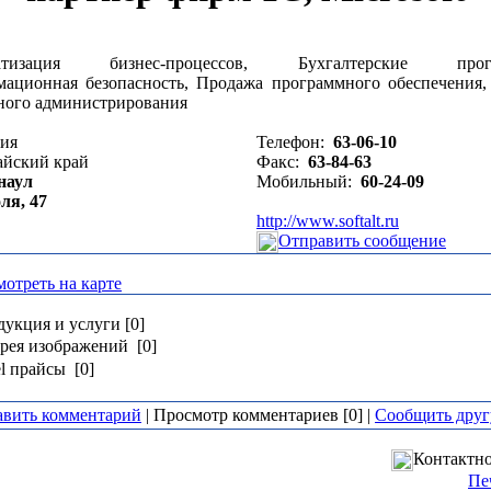
атизация бизнес-процессов, Бухгалтерские прог
ационная безопасность, Продажа программного обеспечения,
ного администрирования
сия
Телефон:
63-06-10
айский край
Факс:
63-84-63
наул
Мобильный:
60-24-09
оля, 47
http://www.softalt.ru
Отправить сообщение
отреть на карте
укция и услуги [0]
рея изображений [0]
l прайсы [0]
авить комментарий
| Просмотр комментариев [0] |
Сообщить друг
Контактно
Пе