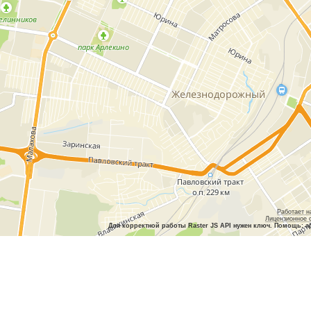
Работает н
Лицензионное 
Для корректной работы Raster JS API нужен ключ. Помощь: a