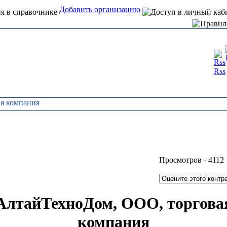
Добавить организацию
Интернет справочник
Rss
организаций Алтая
ая компания
Просмотров -
4112
АлтайТехноДом, ООО, торгова
компания