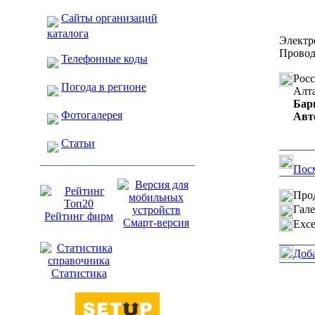
Сайты организаций
каталога
Электр
Провод
Телефонные коды
Рос
Погода в регионе
Алт
Бар
Фотогалерея
Авт
Статьи
Посм
Прод
Гале
Рейтинг фирм
Смарт-версия
Exce
Доб
Статистика