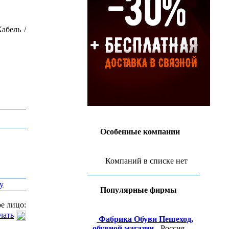
абель /
Особенные компании
Компаний в списке нет
у
Популярные фирмы
е лицо:
чать
Фабрика Обуви Пешеход,
обувной магазин
- Россия,