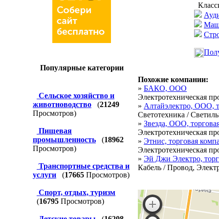
Класс
Ауди
Маш
Стро
Полу
Популярные категории
Похожие компании:
»
БАКО, ООО
Сельское хозяйство и
Электротехническая про
животноводство
(
21249
»
Алтайэлектро, ООО, 
Просмотров)
Светотехника / Светиль
»
Звезда, ООО, торгова
Пищевая
Электротехническая про
промышленность
(
18962
»
Этнис, торговая комп
Просмотров)
Электротехническая про
»
Эй Джи Электро, торг
Транспортные средства и
Кабель / Провод, Элект
услуги
(
17665
Просмотров)
Спорт, отдых, туризм
(
16795
Просмотров)
Детские товары
(
16208