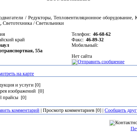
одвигатели / Редукторы, Тепловентиляционное оборудование, К
, Светотехника / Светильники
сия
Телефон:
46-68-62
айский край
Факс:
46-89-32
наул
Мобильный:
отранспортная, 55а
Нет сайта
Отправить сообщение
отреть на карте
укция и услуги [0]
рея изображений [0]
l прайсы [0]
авить комментарий
| Просмотр комментариев [0] |
Сообщить друг
Контактно
Пе