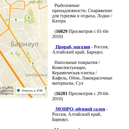
Рыболовные
принадлежности, Снаряжение
для туризма и отдыха, Лодки /
Катера
(
16829
Просмотров с 01-04-
2010)
Прораб, магазин
- Россия,
Алтайский край, Барнаул.
Напольные покрытия /
Комплектующие,
Керамическая плитка /
Кафель, Обои, Лакокрасочные
материалы, Сух
а API 2ГИС
соглашение
Открыть в 2ГИС
(
16281
Просмотров с 29-04-
pi@2gis.ru
2010)
МОНРО, обувной салон
-
Россия, Алтайский край,
Барнаул.