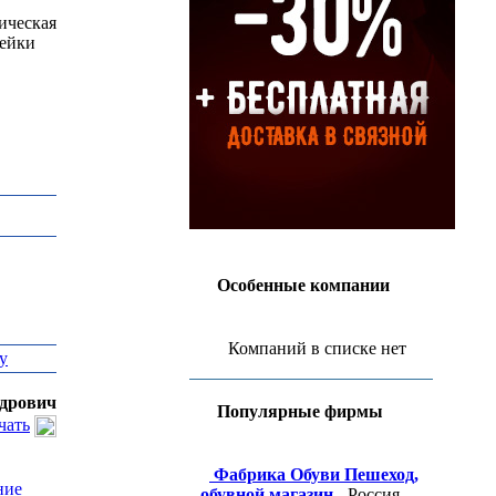
ческая
рейки
Особенные компании
Компаний в списке нет
у
ндрович
Популярные фирмы
чать
Фабрика Обуви Пешеход,
ние
обувной магазин
- Россия,