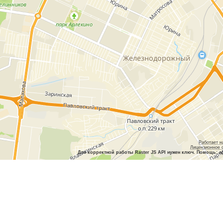
Работает н
Лицензионное 
Для корректной работы Raster JS API нужен ключ. Помощь: a