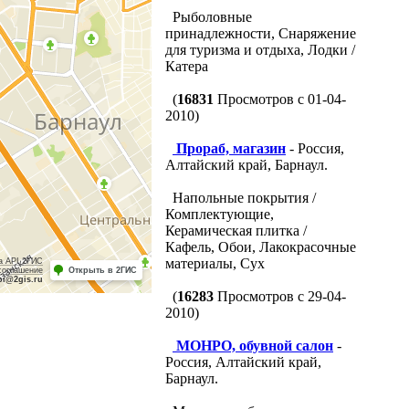
Рыболовные
принадлежности, Снаряжение
для туризма и отдыха, Лодки /
Катера
(
16831
Просмотров с 01-04-
2010)
Прораб, магазин
- Россия,
Алтайский край, Барнаул.
Напольные покрытия /
Комплектующие,
Керамическая плитка /
Кафель, Обои, Лакокрасочные
материалы, Сух
а API 2ГИС
соглашение
Открыть в 2ГИС
pi@2gis.ru
(
16283
Просмотров с 29-04-
2010)
МОНРО, обувной салон
-
Россия, Алтайский край,
Барнаул.