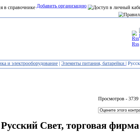
Добавить организацию
Интернет справочник
Rss
организаций Алтая
ика и электрооборудование
|
Элемнты питания, батарейки
| Русс
Просмотров -
3739
Русский Свет, торговая фирма