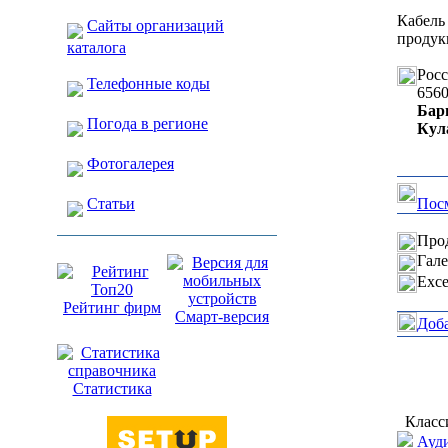
Кабел
Сайты организаций
продук
каталога
Рос
Телефонные коды
656
Бар
Погода в регионе
Кул
Фотогалерея
Статьи
Посм
Прод
Гале
Exce
Рейтинг фирм
Смарт-версия
Доб
Статистика
Класс
Ауди