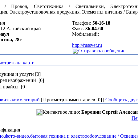
ь / Провод, Светотехника / Светильники, Электротехни
ция, Электроустановочная продукция, Элементы питания / Бата
сия
Телефон:
50-16-18
012
Алтайский край
Факс:
36-04-60
наул
Мобильный:
агина, 28г
http://russvet.ru
Отправить сообщение
отреть на карте
укция и услуги [0]
рея изображений [0]
l прайсы [0]
авить комментарий
| Просмотр комментариев [0] |
Сообщить друг
Контактное лицо:
Боронин Сергей Алекса
Пе
ификация
о,фото-видео,бытовая техника и электрооборудование / Освеще