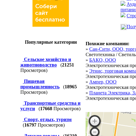
Ауди
питани
Стро
Полу
Популярные категории
Похожие компании:
»
Сан-Сити, ООО, торг
Светотехника / Светиль
Сельское хозяйство и
»
БАКО, ООО
животноводство
(
21251
Электротехническая про
Просмотров)
»
Этнис, торговая комп
Электротехническая про
Пищевая
»
Ампер, ООО
промышленность
(
18965
Электротехническая про
Просмотров)
»
Планета Электрика, 
Электротехническая про
Транспортные средства и
услуги
(
17668
Просмотров)
Спорт, отдых, туризм
(
16797
Просмотров)
Детские товары
(
16210