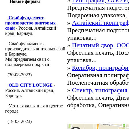
»
Типография, ООО И
Новые фирмы
Предпечатная подготов
Подарочная упаковка, 
Свай-фундамент,
»
Алтайский полигра
производство винтовых
свай
- Россия, Алтайский
Предпечатная подгото
край, Барнаул.
упаковка...
Свай-фундамент -
»
Печатный двор, ООО
производитель винтовых свай
Офсетная печать, Пос
в Барнауле.
упаковка...
Мы предлагаем сваи с
полимерным покрыти
»
Колибри, полиграфи
Оперативная полиграф
(30-08-2023)
Послепечатная обработ
OLD CITY LOUNGE
-
»
Спектр, типография
Россия, Алтайский край,
Барнаул.
Офсетная печать, Диз
обработка, Оперативна
Уютная кальянная в центре
города
(19-03-2023)