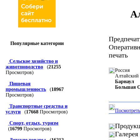
А
Предпеча
Популярные категории
Оперативн
печать
Сельское хозяйство и
животноводство
(
21255
Россия
Просмотров)
Алтайский 
Барнаул
Пищевая
Большая О
промышленность
(
18967
Просмотров)
Транспортные средства и
Посмотреть
услуги
(
17668
Просмотров)
Спорт, отдых, туризм
Продукц
(
16799
Просмотров)
Галерея
Детские товары
(
16212