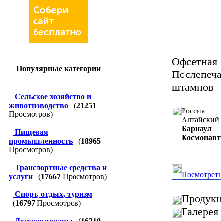
Офсетна
Популярные категории
Послепеч
штампов
Сельское хозяйство и
животноводство
(
21251
Россия
Просмотров)
Алтайский 
Барнаул
Пищевая
Космонавто
промышленность
(
18965
Просмотров)
Транспортные средства и
Посмотреть
услуги
(
17667
Просмотров)
Спорт, отдых, туризм
Продукц
(
16797
Просмотров)
Галерея
Детские товары
(
16210