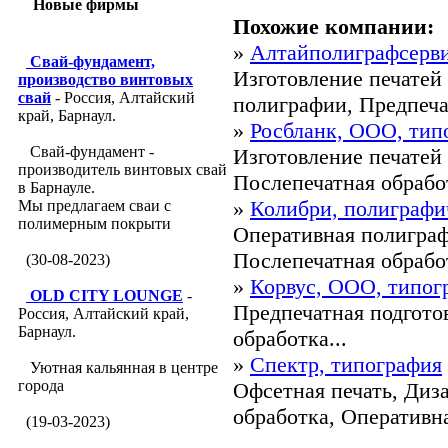
Новые фирмы
Похожие компании:
»
Алтайполиграфсерви
Свай-фундамент,
Изготовление печатей
производство винтовых
свай
- Россия, Алтайский
полиграфии, Предпечат
край, Барнаул.
»
Росбланк, ООО, тип
Свай-фундамент -
Изготовление печатей 
производитель винтовых свай
Послепечатная обработ
в Барнауле.
»
Колибри, полиграфи
Мы предлагаем сваи с
полимерным покрыти
Оперативная полиграф
Послепечатная обработ
(30-08-2023)
»
Корвус, ООО, типог
OLD CITY LOUNGE
-
Предпечатная подгото
Россия, Алтайский край,
Барнаул.
обработка...
»
Спектр, типография
Уютная кальянная в центре
города
Офсетная печать, Диз
обработка, Оперативна
(19-03-2023)