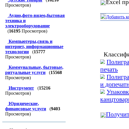
Excel п
Просмотров)
Аудио,фото-видео,бытовая
Добавить к
техника и
электрооборудование
(
16195
Просмотров)
Компьютеры,связь и
интернет, информационные
технологии
(
15777
Классифи
Просмотров)
Полигра
Коммунальные, бытовые,
печать
ритуальные услуги
(
15568
Полигра
Просмотров)
и допечат
Инструмент
(
15216
Упаковк
Просмотров)
канцтовар
Юридические,
финансовые услуги
(
9403
Получит
Просмотров)