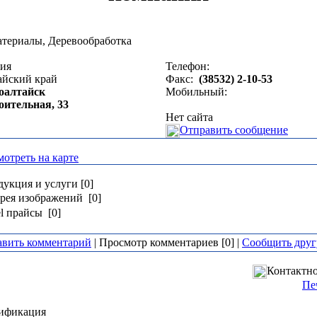
териалы, Деревообработка
сия
Телефон:
айский край
Факс:
(38532) 2-10-53
оалтайск
Мобильный:
оительная, 33
Нет сайта
Отправить сообщение
отреть на карте
укция и услуги [0]
рея изображений [0]
l прайсы [0]
авить комментарий
| Просмотр комментариев [0] |
Сообщить друг
Контактно
Пе
ификация