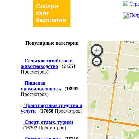
Стро
Полу
Популярные категории
Сельское хозяйство и
животноводство
(
21251
Просмотров)
Пищевая
промышленность
(
18965
Просмотров)
Транспортные средства и
услуги
(
17668
Просмотров)
Спорт, отдых, туризм
(
16797
Просмотров)
Детские товары
(
16210