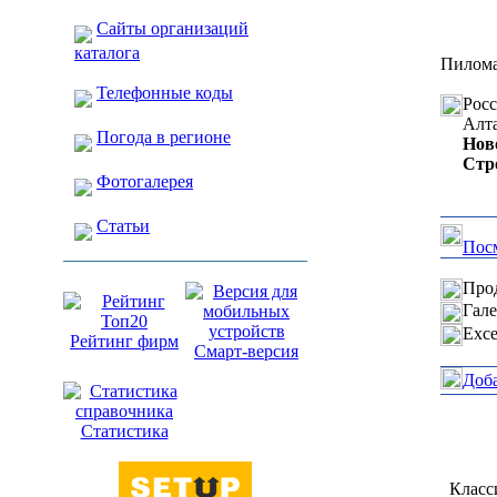
Сайты организаций
каталога
Пилома
Телефонные коды
Рос
Алт
Погода в регионе
Нов
Стр
Фотогалерея
Статьи
Посм
Прод
Гале
Exce
Рейтинг фирм
Смарт-версия
Доб
Статистика
Класс