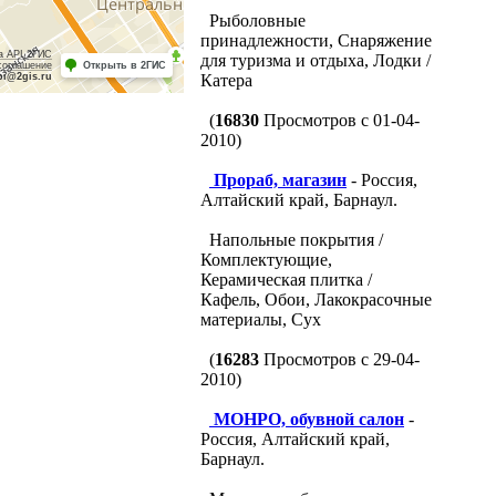
Рыболовные
принадлежности, Снаряжение
а API 2ГИС
для туризма и отдыха, Лодки /
соглашение
Открыть в 2ГИС
pi@2gis.ru
Катера
(
16830
Просмотров с 01-04-
2010)
Прораб, магазин
- Россия,
Алтайский край, Барнаул.
Напольные покрытия /
Комплектующие,
Керамическая плитка /
Кафель, Обои, Лакокрасочные
материалы, Сух
(
16283
Просмотров с 29-04-
2010)
МОНРО, обувной салон
-
Россия, Алтайский край,
Барнаул.