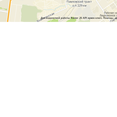
Работает н
Лицензионное 
Для корректной работы Raster JS API нужен ключ. Помощь: a