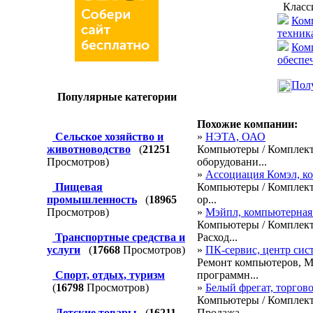
Класс
Комп
техник
Ком
обеспе
Полу
Популярные категории
Похожие компании:
Сельское хозяйство и
»
НЭТА, ОАО
животноводство
(
21251
Компьютеры / Комплект
Просмотров)
оборудовани...
»
Ассоциация Комэл, к
Пищевая
Компьютеры / Комплект
промышленность
(
18965
ор...
Просмотров)
»
Мэйпл, компьютерная
Компьютеры / Комплект
Транспортные средства и
Расход...
услуги
(
17668
Просмотров)
»
ПК-сервис, центр си
Ремонт компьютеров, М
Спорт, отдых, туризм
программн...
(
16798
Просмотров)
»
Белый фрегат, торгов
Компьютеры / Комплект
Детские товары
(
16211
Продажа...