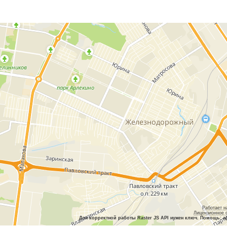
Работает н
Лицензионное 
Для корректной работы Raster JS API нужен ключ. Помощь: a