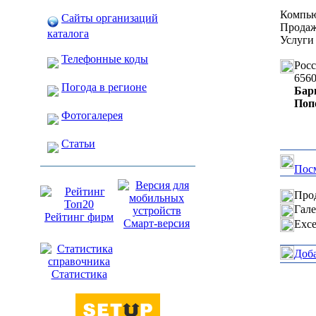
Компью
Сайты организаций
Продаж
каталога
Услуги
Телефонные коды
Рос
656
Погода в регионе
Бар
Поп
Фотогалерея
Статьи
Посм
Прод
Гале
Рейтинг фирм
Смарт-версия
Exce
Доб
Статистика