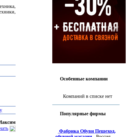
ехника,
ехники,
Особенные компании
Компаний в списке нет
у
Популярные фирмы
Максим
чать
Фабрика Обуви Пешеход,
обувной магазин
- Россия,