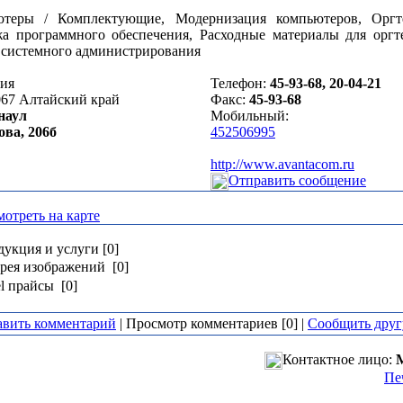
теры / Комплектующие, Модернизация компьютеров, Оргт
а программного обеспечения, Расходные материалы для оргт
 системного администрирования
сия
Телефон:
45-93-68, 20-04-21
067
Алтайский край
Факс:
45-93-68
наул
Мобильный:
ова, 206б
452506995
http://www.avantacom.ru
Отправить сообщение
отреть на карте
укция и услуги [0]
рея изображений [0]
l прайсы [0]
авить комментарий
| Просмотр комментариев [0] |
Сообщить друг
Контактное лицо:
Пе