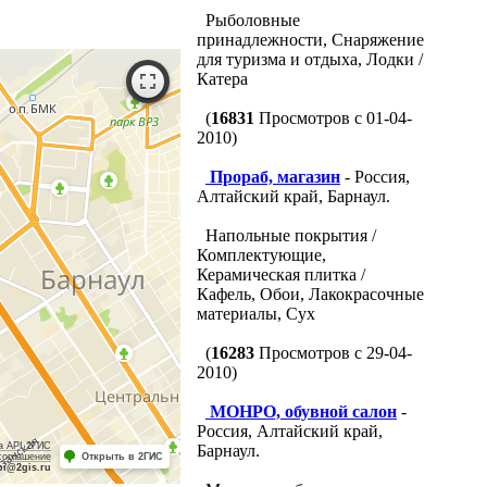
Рыболовные
принадлежности, Снаряжение
для туризма и отдыха, Лодки /
Катера
(
16831
Просмотров с 01-04-
2010)
Прораб, магазин
- Россия,
Алтайский край, Барнаул.
Напольные покрытия /
Комплектующие,
Керамическая плитка /
Кафель, Обои, Лакокрасочные
материалы, Сух
(
16283
Просмотров с 29-04-
2010)
МОНРО, обувной салон
-
Россия, Алтайский край,
а API 2ГИС
Барнаул.
соглашение
Открыть в 2ГИС
pi@2gis.ru