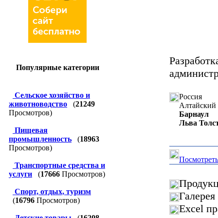
Разработк
Популярные категории
админист
Сельское хозяйство и
Россия
животноводство
(
21249
Алтайский 
Просмотров)
Барнаул
Льва Толст
Пищевая
промышленность
(
18963
Просмотров)
Посмотреть
Транспортные средства и
услуги
(
17666
Просмотров)
Продукц
Спорт, отдых, туризм
Галерея
(
16796
Просмотров)
Excel п
Детские товары
(
16208