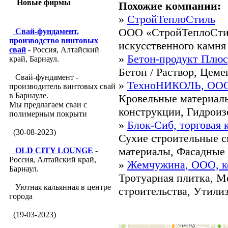
Новые фирмы
Похожие компании:
»
СтройТеплоСтиль
ООО «СтройТеплоСтил
Свай-фундамент,
производство винтовых
искусственного камня
свай
- Россия, Алтайский
»
Бетон-продукт Плюс
край, Барнаул.
Бетон / Раствор, Цеме
Свай-фундамент -
»
ТехноНИКОЛЬ, ООО,
производитель винтовых свай
в Барнауле.
Кровельные материалы
Мы предлагаем сваи с
конструкции, Гидроиз
полимерным покрыти
»
Блок-Сиб, торговая 
(30-08-2023)
Сухие строительные с
материалы, Фасадные м
OLD CITY LOUNGE
-
Россия, Алтайский край,
»
Жемчужина, ООО, к
Барнаул.
Тротуарная плитка, М
Уютная кальянная в центре
строительства, Утилиз
города
(19-03-2023)