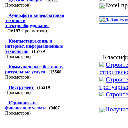
Excel п
Просмотров)
Аудио,фото-видео,бытовая
Добавить к
техника и
электрооборудование
(
16197
Просмотров)
Компьютеры,связь и
интернет, информационные
технологии
(
15779
Классифи
Просмотров)
Строите
Коммунальные, бытовые,
строитель
ритуальные услуги
(
15568
Просмотров)
Строите
тротуарна
Инструмент
(
15219
Просмотров)
Строите
Юридические,
финансовые услуги
(
9407
Получит
Просмотров)