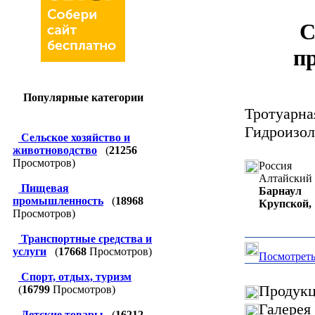
С
п
Популярные категории
Тротуарна
Гидроизол
Сельское хозяйство и
животноводство
(
21256
Просмотров)
Россия
Алтайский 
Пищевая
Барнаул
промышленность
(
18968
Крупской, 
Просмотров)
Транспортные средства и
услуги
(
17668
Просмотров)
Посмотреть
Спорт, отдых, туризм
Продукц
(
16799
Просмотров)
Галерея
Детские товары
(
16212