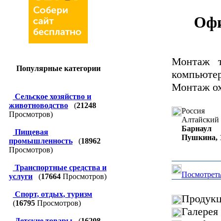
Офи
Монтаж т
Популярные категории
компьютер
Монтаж о
Сельское хозяйство и
животноводство
(
21248
Россия
Просмотров)
Алтайский 
Барнаул
Пищевая
Пушкина, 
промышленность
(
18962
Просмотров)
Транспортные средства и
Посмотреть
услуги
(
17664
Просмотров)
Спорт, отдых, туризм
Продукц
(
16795
Просмотров)
Галерея
Детские товары
(
16208