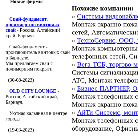
Новые фирмы
Похожие компании:
»
Системы видеонабл
Свай-фундамент,
Монтаж охранно-пожа
производство винтовых
свай
- Россия, Алтайский
сетей, Автоматические 
край, Барнаул.
»
ТехноСервис, ООО, 
Свай-фундамент -
Монтаж компьютерных
производитель винтовых свай
телефонных сетей, Си
в Барнауле.
»
Вега-ТСБ, торгово-
Мы предлагаем сваи с
полимерным покрыти
Системы сигнализаци
АТС, Монтаж телефонн
(30-08-2023)
»
Бизнес ПАРТНЕР, О
OLD CITY LOUNGE
-
Монтаж телефонных с
Россия, Алтайский край,
Барнаул.
Монтаж охранно-пожар
»
АйТи-Системс, мон
Уютная кальянная в центре
города
Монтаж телефонных с
оборудование, Офисны
(19-03-2023)