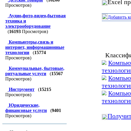
Excel п
Просмотров)
Аудио,фото-видео,бытовая
Добавить к
техника и
электрооборудование
(
16193
Просмотров)
Компьютеры,связь и
интернет, информационные
технологии
(
15774
Классифи
Просмотров)
Компьют
Коммунальные, бытовые,
технологи
ритуальные услуги
(
15567
Компьют
Просмотров)
технологи
Инструмент
(
15215
Компьют
Просмотров)
технологи
Юридические,
финансовые услуги
(
9401
Получит
Просмотров)