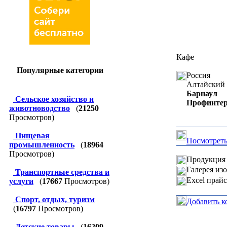
Кафе
Популярные категории
Россия
Алтайский 
Барнаул
Сельское хозяйство и
Профинтер
животноводство
(
21250
Просмотров)
Пищевая
Посмотреть
промышленность
(
18964
Просмотров)
Продукция 
Галерея из
Транспортные средства и
Excel прай
услуги
(
17667
Просмотров)
Спорт, отдых, туризм
Добавить к
(
16797
Просмотров)
Детские товары
(
16209