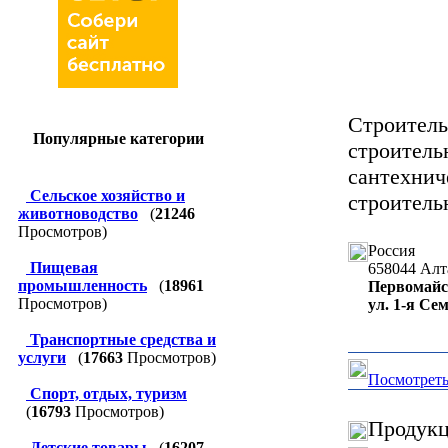
Строител
Популярные категории
строите
сантехни
Сельское хозяйство и
строитель
животноводство
(
21246
Просмотров)
Россия
Пищевая
658044
Алт
промышленность
(
18961
Первомайск
Просмотров)
ул. 1-я Се
Транспортные средства и
услуги
(
17663
Просмотров)
Посмотреть
Спорт, отдых, туризм
(
16793
Просмотров)
Продукц
Детские товары
(
16207