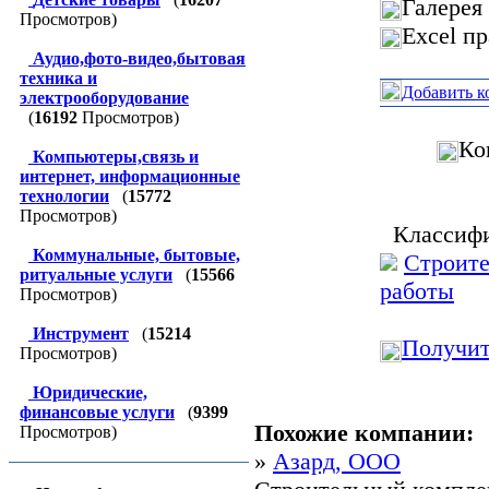
Галерея
Просмотров)
Excel п
Аудио,фото-видео,бытовая
техника и
Добавить к
электрооборудование
(
16192
Просмотров)
Ко
Компьютеры,связь и
интернет, информационные
технологии
(
15772
Просмотров)
Классифи
Коммунальные, бытовые,
Строите
ритуальные услуги
(
15566
работы
Просмотров)
Инструмент
(
15214
Получит
Просмотров)
Юридические,
финансовые услуги
(
9399
Похожие компании:
Просмотров)
»
Азард, ООО