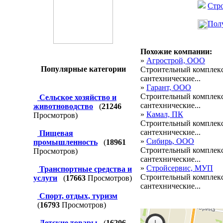
Стро
Полу
Похожие компании:
»
Агрострой, ООО
Популярные категории
Строительный комплекс
сантехнические...
»
Гарант, ООО
Строительный комплекс
Сельское хозяйство и
сантехнические...
животноводство
(
21246
»
Камал, ПК
Просмотров)
Строительный комплекс
сантехнические...
Пищевая
»
Сибирь, ООО
промышленность
(
18961
Строительный комплекс
Просмотров)
сантехнические...
»
Стройсервис, МУП
Транспортные средства и
Строительный комплекс
услуги
(
17663
Просмотров)
сантехнические...
Спорт, отдых, туризм
(
16793
Просмотров)
Детские товары
(
16206