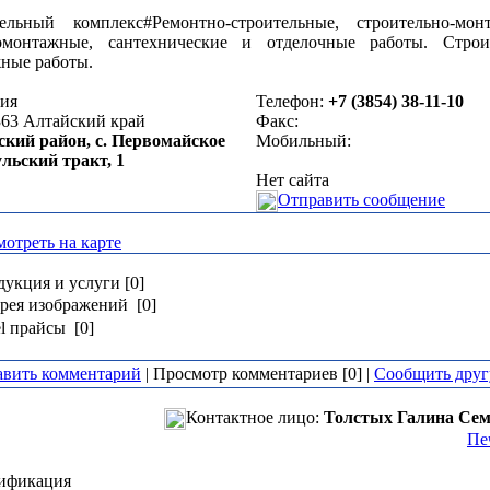
ельный комплекс#Ремонтно-строительные, строительно-мон
омонтажные, сантехнические и отделочные работы. Строи
ные работы.
сия
Телефон:
+7 (3854) 38-11-10
363
Алтайский край
Факс:
ский район, с. Первомайское
Мобильный:
льский тракт, 1
Нет сайта
Отправить сообщение
отреть на карте
укция и услуги [0]
рея изображений [0]
l прайсы [0]
авить комментарий
| Просмотр комментариев [0] |
Сообщить друг
Контактное лицо:
Толстых Галина Се
Пе
ификация