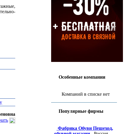
тажные,
тельно-
Особенные компании
Компаний в списке нет
у
Популярные фирмы
меновна
чать
Фабрика Обуви Пешеход,
обувной магазин
- Россия,