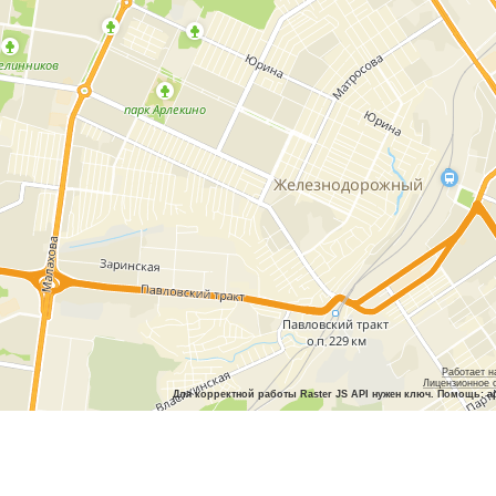
Работает н
Лицензионное 
Для корректной работы Raster JS API нужен ключ. Помощь: a