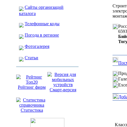
Строит
Сайты организаций
электр
каталога
монтаж
Телефонные коды
Рос
659
Погода в регионе
Бий
Тогу
Фотогалерея
Статьи
Посм
Прод
Гале
Exce
Рейтинг фирм
Смарт-версия
Доб
Статистика
Класс