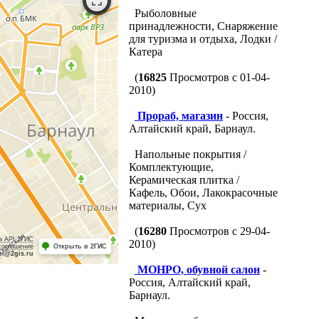
Рыболовные
принадлежности, Снаряжение
для туризма и отдыха, Лодки /
Катера
(
16825
Просмотров с 01-04-
2010)
Прораб, магазин
- Россия,
Алтайский край, Барнаул.
Напольные покрытия /
Комплектующие,
Керамическая плитка /
Кафель, Обои, Лакокрасочные
материалы, Сух
(
16280
Просмотров с 29-04-
а API 2ГИС
2010)
соглашение
Открыть в 2ГИС
pi@2gis.ru
МОНРО, обувной салон
-
Россия, Алтайский край,
Барнаул.