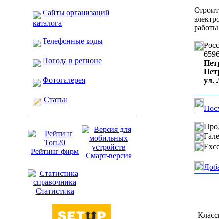
Строит
Сайты организаций
электр
каталога
работы
Телефонные коды
Рос
659
Погода в регионе
Пет
Пет
Фотогалерея
ул. 
Статьи
Посм
Прод
Гале
Exce
Рейтинг фирм
Смарт-версия
Доб
Статистика
Класс