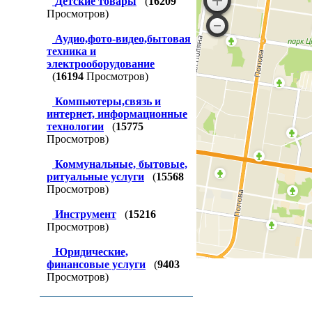
Детские товары
(
16209
Просмотров)
Аудио,фото-видео,бытовая
техника и
электрооборудование
(
16194
Просмотров)
Компьютеры,связь и
интернет, информационные
технологии
(
15775
Просмотров)
Коммунальные, бытовые,
ритуальные услуги
(
15568
Просмотров)
Инструмент
(
15216
Просмотров)
Юридические,
финансовые услуги
(
9403
Просмотров)