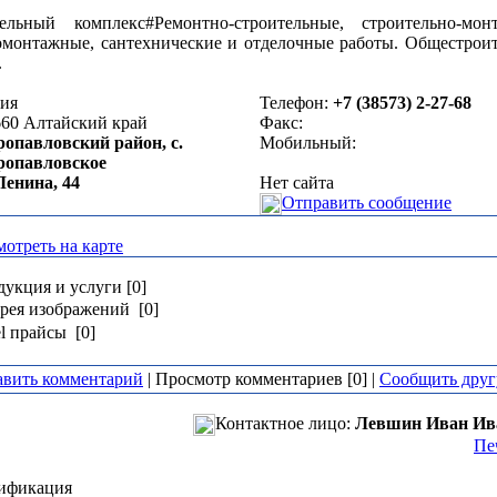
ельный комплекс#Ремонтно-строительные, строительно-мон
омонтажные, сантехнические и отделочные работы. Общестрои
.
сия
Телефон:
+7 (38573) 2-27-68
660
Алтайский край
Факс:
ропавловский район, с.
Мобильный:
ропавловское
Ленина, 44
Нет сайта
Отправить сообщение
отреть на карте
укция и услуги [0]
рея изображений [0]
l прайсы [0]
авить комментарий
| Просмотр комментариев [0] |
Сообщить друг
Контактное лицо:
Левшин Иван Ив
Пе
ификация