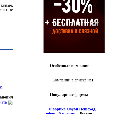
тажные,
тельные
Особенные компании
Компаний в списке нет
у
Популярные фирмы
анович
чать
Фабрика Обуви Пешеход,
обувной магазин
- Россия,