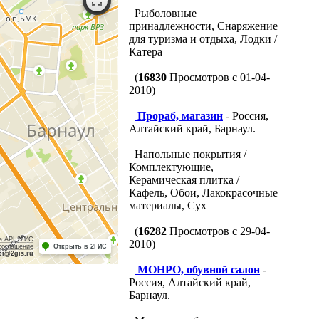
Рыболовные
принадлежности, Снаряжение
для туризма и отдыха, Лодки /
Катера
(
16830
Просмотров с 01-04-
2010)
Прораб, магазин
- Россия,
Алтайский край, Барнаул.
Напольные покрытия /
Комплектующие,
Керамическая плитка /
Кафель, Обои, Лакокрасочные
материалы, Сух
(
16282
Просмотров с 29-04-
а API 2ГИС
2010)
соглашение
Открыть в 2ГИС
pi@2gis.ru
МОНРО, обувной салон
-
Россия, Алтайский край,
Барнаул.