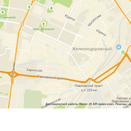
Работает н
Лицензионное 
Для корректной работы Raster JS API нужен ключ. Помощь: a