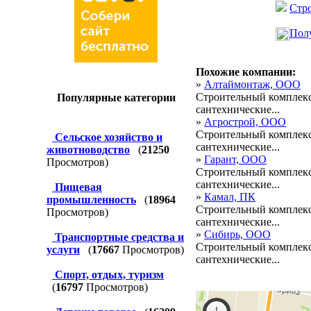
Стро
Полу
Похожие компании:
»
Алтаймонтаж, ООО
Строительный комплекс
Популярные категории
сантехнические...
»
Агрострой, ООО
Строительный комплекс
Сельское хозяйство и
сантехнические...
животноводство
(
21250
»
Гарант, ООО
Просмотров)
Строительный комплекс
сантехнические...
Пищевая
»
Камал, ПК
промышленность
(
18964
Строительный комплекс
Просмотров)
сантехнические...
»
Сибирь, ООО
Транспортные средства и
Строительный комплекс
услуги
(
17667
Просмотров)
сантехнические...
Спорт, отдых, туризм
(
16797
Просмотров)