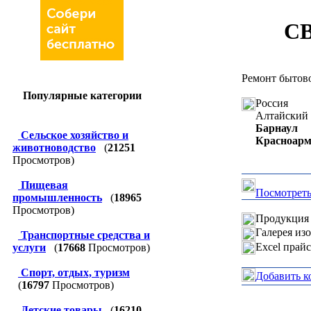
СВ
Ремонт бытов
Популярные категории
Россия
Алтайский 
Барнаул
Сельское хозяйство и
Красноарме
животноводство
(
21251
Просмотров)
Пищевая
Посмотреть
промышленность
(
18965
Просмотров)
Продукция 
Галерея из
Транспортные средства и
Excel прай
услуги
(
17668
Просмотров)
Спорт, отдых, туризм
Добавить к
(
16797
Просмотров)
Детские товары
(
16210