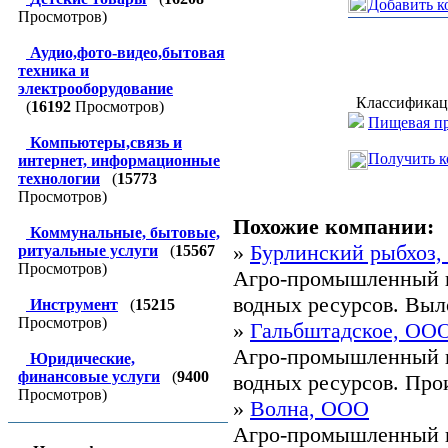
Добавить к
Просмотров)
Аудио,фото-видео,бытовая
техника и
электрооборудование
Классификац
(
16192
Просмотров)
Пищевая пр
Компьютеры,связь и
Получить к
интернет, информационные
технологии
(
15773
Просмотров)
Похожие компании:
Коммунальные, бытовые,
»
Бурлинский рыбхоз
ритуальные услуги
(
15567
Просмотров)
Агро-промышленный к
водных ресурсов. Выло
Инструмент
(
15215
Просмотров)
»
Гальбштадское, ОО
Агро-промышленный к
Юридические,
финансовые услуги
(
9400
водных ресурсов. Прои
Просмотров)
»
Волна, ООО
Агро-промышленный к