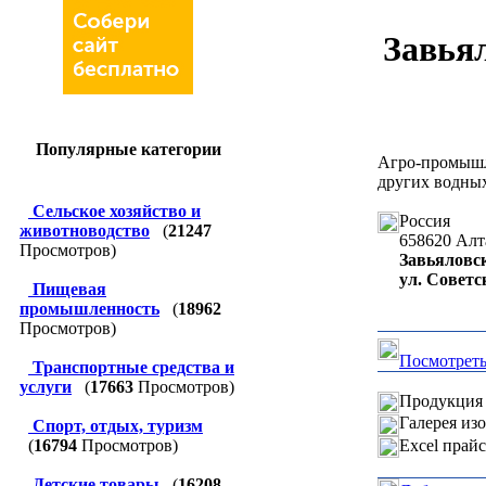
Завья
Популярные категории
Агро-промыш
других водных
Сельское хозяйство и
Россия
животноводство
(
21247
658620
Алт
Просмотров)
Завьяловск
ул. Советс
Пищевая
промышленность
(
18962
Просмотров)
Посмотреть
Транспортные средства и
услуги
(
17663
Просмотров)
Продукция 
Галерея из
Спорт, отдых, туризм
Excel прай
(
16794
Просмотров)
Детские товары
(
16208