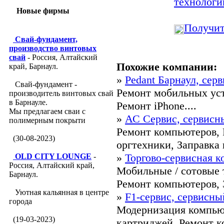
технологи
Новые фирмы
Получит
Свай-фундамент,
производство винтовых
свай
- Россия, Алтайский
Похожие компании:
край, Барнаул.
»
Pedant Барнаул, сер
Свай-фундамент -
Ремонт мобильных уст
производитель винтовых свай
в Барнауле.
Ремонт iPhone....
Мы предлагаем сваи с
»
АС Сервис, сервисн
полимерным покрыти
Ремонт компьютеров, 
(30-08-2023)
оргтехники, Заправка 
»
Торгово-сервисная 
OLD CITY LOUNGE
-
Россия, Алтайский край,
Мобильные / сотовые 
Барнаул.
Ремонт компьютеров, З
Уютная кальянная в центре
»
F1-сервис, сервисны
города
Модернизация компью
(19-03-2023)
картриджей, Ремонт к