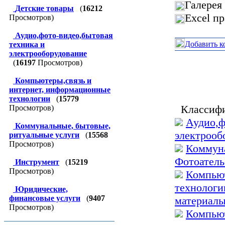
Галерея
Детские товары
(
16212
Excel п
Просмотров)
Аудио,фото-видео,бытовая
Добавить к
техника и
электрооборудование
(
16197
Просмотров)
Компьютеры,связь и
интернет, информационные
технологии
(
15779
Классифи
Просмотров)
Аудио,ф
Коммунальные, бытовые,
электрооб
ритуальные услуги
(
15568
Просмотров)
Коммуна
Фотоатель
Инструмент
(
15219
Просмотров)
Компьют
технологи
Юридические,
финансовые услуги
(
9407
материал
Просмотров)
Компьют