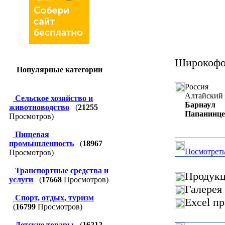
Широкофор
Популярные категории
Россия
Алтайский 
Сельское хозяйство и
Барнаул
животноводство
(
21255
Папанинце
Просмотров)
Пищевая
промышленность
(
18967
Посмотреть
Просмотров)
Транспортные средства и
Продукц
услуги
(
17668
Просмотров)
Галерея
Спорт, отдых, туризм
Excel п
(
16799
Просмотров)
Детские товары
(
16212