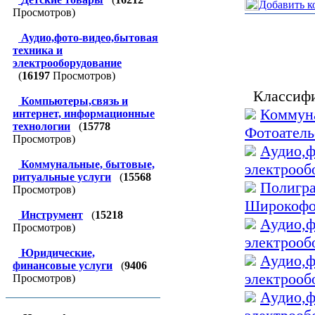
Добавить к
Просмотров)
Аудио,фото-видео,бытовая
техника и
электрооборудование
(
16197
Просмотров)
Классифи
Компьютеры,связь и
Коммуна
интернет, информационные
технологии
(
15778
Фотоатель
Просмотров)
Аудио,ф
Коммунальные, бытовые,
электрооб
ритуальные услуги
(
15568
Полигра
Просмотров)
Широкофо
Инструмент
(
15218
Аудио,ф
Просмотров)
электрооб
Юридические,
Аудио,ф
финансовые услуги
(
9406
электрооб
Просмотров)
Аудио,ф