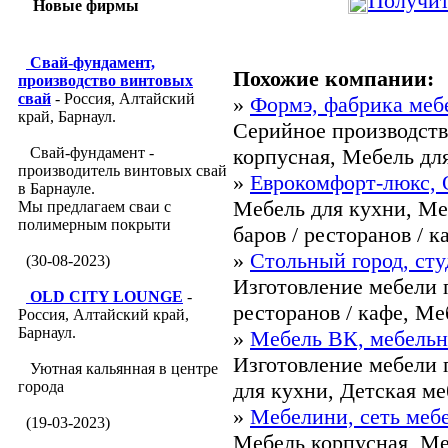
Получит
Новые фирмы
Свай-фундамент,
Похожие компании:
производство винтовых
свай
- Россия, Алтайский
»
Формэ, фабрика меб
край, Барнаул.
Серийное производств
Свай-фундамент -
корпусная, Мебель для
производитель винтовых свай
»
Еврокомфорт-люкс, 
в Барнауле.
Мебель для кухни, Ме
Мы предлагаем сваи с
полимерным покрыти
баров / ресторанов / ка
»
Стольный город, сту
(30-08-2023)
Изготовление мебели п
OLD CITY LOUNGE
-
ресторанов / кафе, Меб
Россия, Алтайский край,
Барнаул.
»
Мебель ВК, мебельн
Изготовление мебели п
Уютная кальянная в центре
города
для кухни, Детская меб
»
Мебелини, сеть меб
(19-03-2023)
Мебель корпусная, Ме