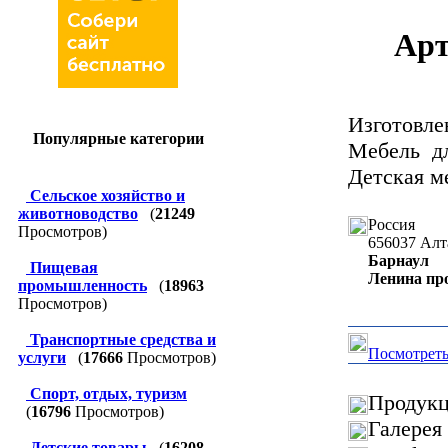
Арт
Изготовл
Популярные категории
Мебель дл
Детская м
Сельское хозяйство и
животноводство
(
21249
Россия
Просмотров)
656037
Алт
Барнаул
Пищевая
Ленина про
промышленность
(
18963
Просмотров)
Транспортные средства и
Посмотреть
услуги
(
17666
Просмотров)
Спорт, отдых, туризм
Продукц
(
16796
Просмотров)
Галерея
Детские товары
(
16208