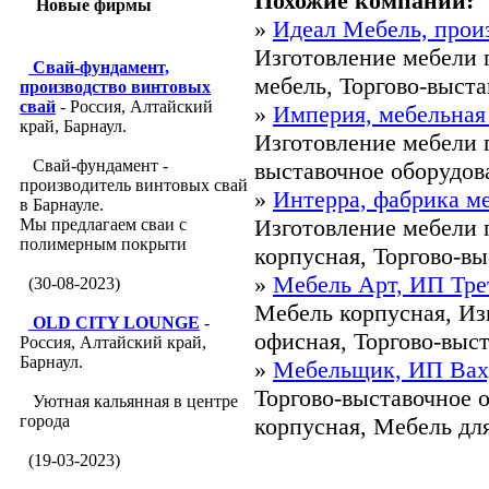
Похожие компании:
Новые фирмы
»
Идеал Мебель, прои
Изготовление мебели 
Свай-фундамент,
мебель, Торгово-выста
производство винтовых
свай
- Россия, Алтайский
»
Империя, мебельная
край, Барнаул.
Изготовление мебели п
Свай-фундамент -
выставочное оборудова
производитель винтовых свай
»
Интерра, фабрика м
в Барнауле.
Изготовление мебели 
Мы предлагаем сваи с
полимерным покрыти
корпусная, Торгово-вы
»
Мебель Арт, ИП Трет
(30-08-2023)
Мебель корпусная, Из
OLD CITY LOUNGE
-
офисная, Торгово-выст
Россия, Алтайский край,
Барнаул.
»
Мебельщик, ИП Вах
Торгово-выставочное 
Уютная кальянная в центре
города
корпусная, Мебель для
(19-03-2023)