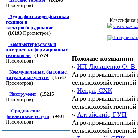
Просмотров)
Аудио,фото-видео,бытовая
Классификац
техника и
Сельское х
электрооборудование
(
16193
Просмотров)
Получить к
Компьютеры,связь и
интернет, информационные
технологии
(
15774
Похожие компании:
Просмотров)
»
ИП Люкшенко О. В.
Коммунальные, бытовые,
Агро-промышленный к
ритуальные услуги
(
15567
сельскохозяйственной 
Просмотров)
»
Искра, СХК
Инструмент
(
15215
Агро-промышленный к
Просмотров)
сельскохозяйственной 
Юридические,
»
Алтайский, ГУП
финансовые услуги
(
9401
Агро-промышленный к
Просмотров)
сельскохозяйственной 