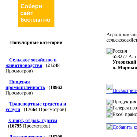
Агро-пром
сельскохозяйс
Популярные категории
Россия
658277
Алт
Сельское хозяйство и
Угловский
животноводство
(
21248
п. Мирны
Просмотров)
Пищевая
промышленность
(
18962
Посмотреть
Просмотров)
Продукция 
Транспортные средства и
Галерея из
услуги
(
17664
Просмотров)
Excel прай
Спорт, отдых, туризм
(
16795
Просмотров)
Добавить к
Детские товары
(
16208