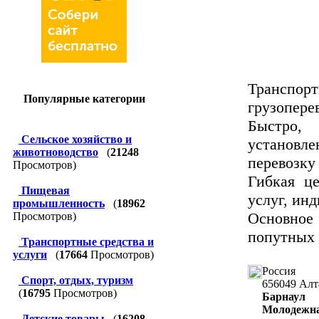
Транспо
Популярные категории
грузопере
Быстро,
Сельское хозяйство и
установл
животноводство
(
21248
перевозку 
Просмотров)
Гибкая ц
Пищевая
услуг, ин
промышленность
(
18962
Основное
Просмотров)
попутных 
Транспортные средства и
услуги
(
17664
Просмотров)
Россия
Спорт, отдых, туризм
656049
Алт
(
16795
Просмотров)
Барнаул
Молодежна
Детские товары
(
16208