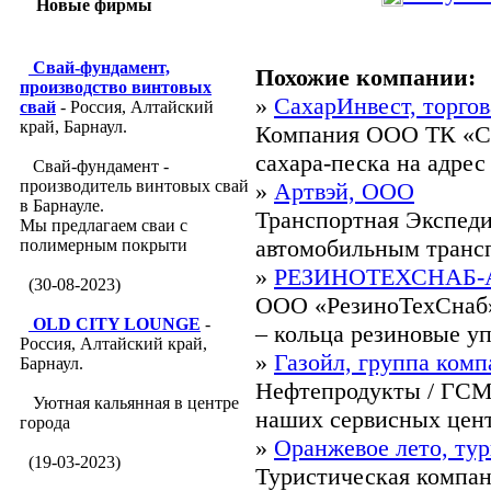
Новые фирмы
Свай-фундамент,
Похожие компании:
производство винтовых
»
СахарИнвест, торго
свай
- Россия, Алтайский
край, Барнаул.
Компания ООО ТК «Са
сахара-песка на адрес
Свай-фундамент -
производитель винтовых свай
»
Артвэй, ООО
в Барнауле.
Транспортная Экспеди
Мы предлагаем сваи с
автомобильным трансп
полимерным покрыти
»
РЕЗИНОТЕХСНАБ-АЛ
(30-08-2023)
ООО «РезиноТехСнаб» 
OLD CITY LOUNGE
-
– кольца резиновые уп
Россия, Алтайский край,
»
Газойл, группа ком
Барнаул.
Нефтепродукты / ГСМ 
Уютная кальянная в центре
наших сервисных центр
города
»
Оранжевое лето, ту
(19-03-2023)
Туристическая компан