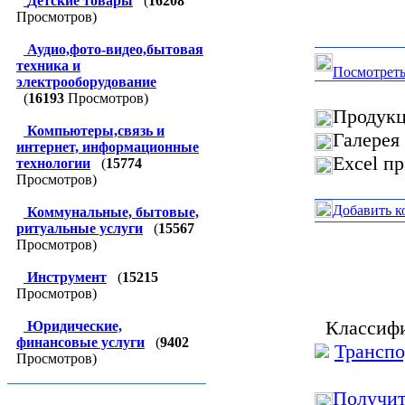
Детские товары
(
16208
Просмотров)
Аудио,фото-видео,бытовая
техника и
Посмотреть
электрооборудование
(
16193
Просмотров)
Продукц
Компьютеры,связь и
Галерея
интернет, информационные
Excel п
технологии
(
15774
Просмотров)
Добавить к
Коммунальные, бытовые,
ритуальные услуги
(
15567
Просмотров)
Инструмент
(
15215
Просмотров)
Классифи
Юридические,
финансовые услуги
(
9402
Транспо
Просмотров)
Получит