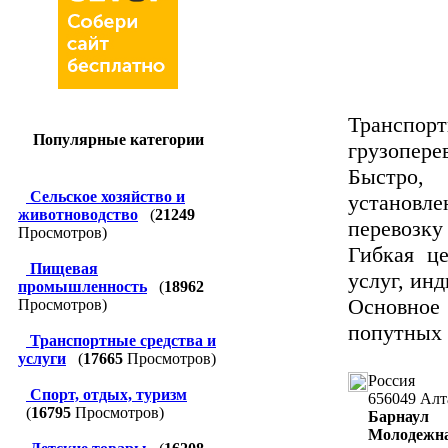
Транспо
Популярные категории
грузопере
Быстро,
Сельское хозяйство и
установл
животноводство
(
21249
перевозку 
Просмотров)
Гибкая ц
Пищевая
услуг, ин
промышленность
(
18962
Основное
Просмотров)
попутных 
Транспортные средства и
услуги
(
17665
Просмотров)
Россия
Спорт, отдых, туризм
656049
Алт
(
16795
Просмотров)
Барнаул
Молодежна