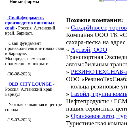
Новые фирмы
Свай-фундамент,
Похожие компании:
производство винтовых
»
СахарИнвест, торго
свай
- Россия, Алтайский
край, Барнаул.
Компания ООО ТК «Са
сахара-песка на адрес
Свай-фундамент -
производитель винтовых свай
»
Артвэй, ООО
в Барнауле.
Транспортная Экспеди
Мы предлагаем сваи с
автомобильным трансп
полимерным покрыти
»
РЕЗИНОТЕХСНАБ-АЛ
(30-08-2023)
ООО «РезиноТехСнаб» 
OLD CITY LOUNGE
-
– кольца резиновые уп
Россия, Алтайский край,
»
Газойл, группа ком
Барнаул.
Нефтепродукты / ГСМ 
Уютная кальянная в центре
наших сервисных центр
города
»
Оранжевое лето, ту
(19-03-2023)
Туристическая компан