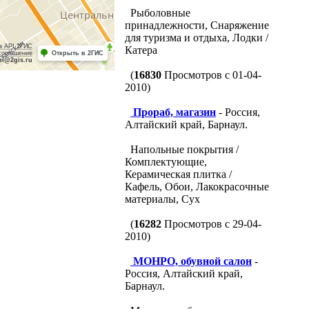
Рыболовные
принадлежности, Снаряжение
для туризма и отдыха, Лодки /
а API 2ГИС
Катера
соглашение
Открыть в 2ГИС
pi@2gis.ru
(
16830
Просмотров с 01-04-
2010)
Прораб, магазин
- Россия,
Алтайский край, Барнаул.
Напольные покрытия /
Комплектующие,
Керамическая плитка /
Кафель, Обои, Лакокрасочные
материалы, Сух
(
16282
Просмотров с 29-04-
2010)
МОНРО, обувной салон
-
Россия, Алтайский край,
Барнаул.