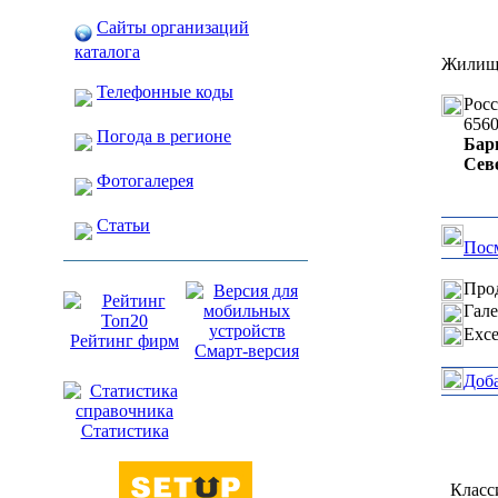
Сайты организаций
каталога
Жилищн
Телефонные коды
Рос
656
Погода в регионе
Бар
Сев
Фотогалерея
Статьи
Посм
Прод
Гале
Exce
Рейтинг фирм
Смарт-версия
Доб
Статистика
Класс