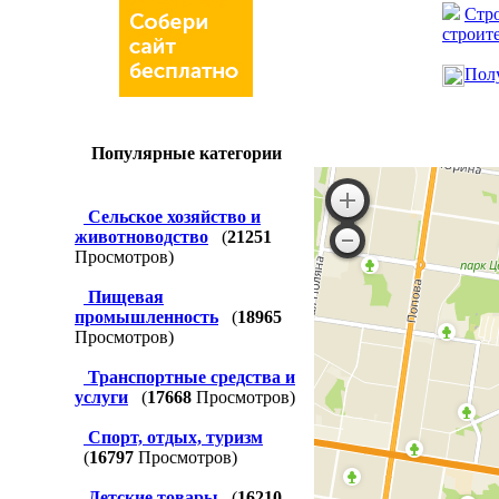
Стр
строит
Полу
Популярные категории
Сельское хозяйство и
животноводство
(
21251
Просмотров)
Пищевая
промышленность
(
18965
Просмотров)
Транспортные средства и
услуги
(
17668
Просмотров)
Спорт, отдых, туризм
(
16797
Просмотров)
Детские товары
(
16210