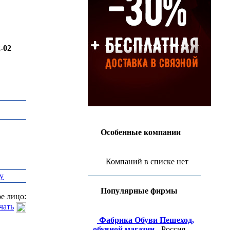
2-02
Особенные компании
Компаний в списке нет
у
Популярные фирмы
е лицо:
чать
Фабрика Обуви Пешеход,
обувной магазин
- Россия,