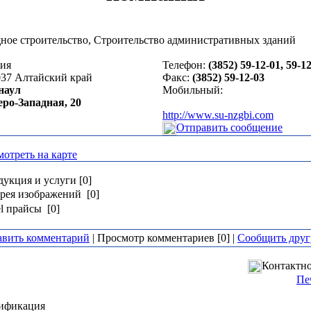
ое строительство, Строительство административных зданий
сия
Телефон:
(3852) 59-12-01, 59-1
037
Алтайский край
Факс:
(3852) 59-12-03
наул
Мобильный:
еро-Западная, 20
http://www.su-nzgbi.com
Отправить сообщение
отреть на карте
укция и услуги [0]
рея изображений [0]
l прайсы [0]
авить комментарий
| Просмотр комментариев [0] |
Сообщить друг
Контактно
Пе
ификация