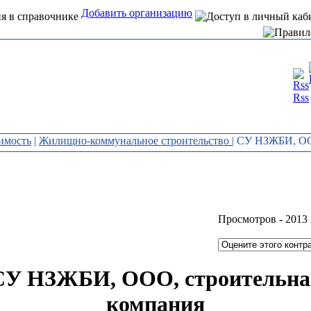
Добавить организацию
Интернет справочник
Rss
организаций Алтая
имость
|
Жилищно-коммунальное строительство
| СУ НЗЖБИ, ОО
Просмотров -
2013
СУ НЗЖБИ, ООО, строительна
компания