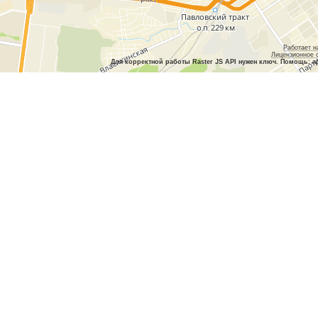
Работает н
Лицензионное 
Для корректной работы Raster JS API нужен ключ. Помощь: a