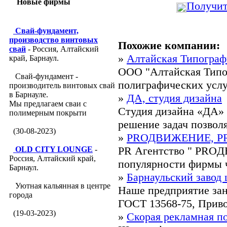
Новые фирмы
Получит
Свай-фундамент,
производство винтовых
Похожие компании:
свай
- Россия, Алтайский
»
Алтайская Типограф
край, Барнаул.
ООО "Алтайская Типог
Свай-фундамент -
полиграфических услуг
производитель винтовых свай
в Барнауле.
»
ДА, студия дизайна
Мы предлагаем сваи с
Студия дизайна «ДА» 
полимерным покрыти
решение задач позволя
(30-08-2023)
»
PRОДВИЖЕНИЕ, PR 
PR Агентство " PROД
OLD CITY LOUNGE
-
Россия, Алтайский край,
популярности фирмы че
Барнаул.
»
Барнаульский завод 
Уютная кальянная в центре
Наше предприятие за
города
ГОСТ 13568-75, Приво
(19-03-2023)
»
Скорая рекламная п