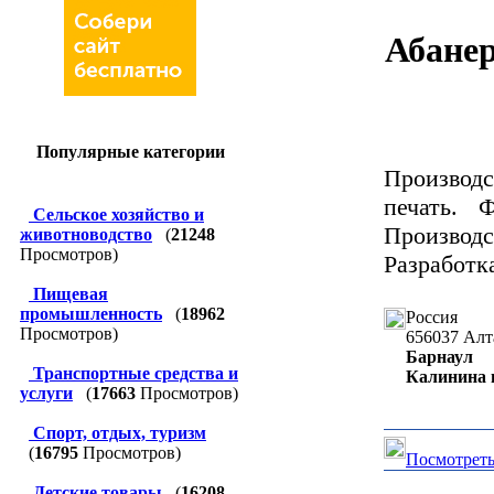
Абанер
Популярные категории
Производ
печать. 
Сельское хозяйство и
Производс
животноводство
(
21248
Просмотров)
Разработк
Пищевая
промышленность
(
18962
Россия
Просмотров)
656037
Алт
Барнаул
Транспортные средства и
Калинина п
услуги
(
17663
Просмотров)
Спорт, отдых, туризм
(
16795
Просмотров)
Посмотреть
Детские товары
(
16208