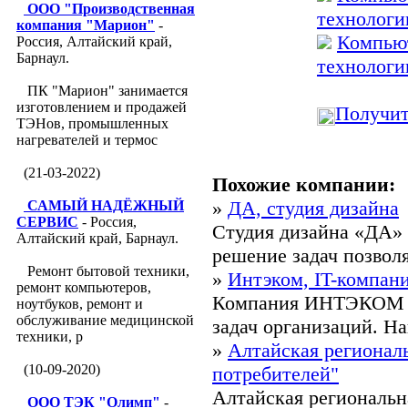
ООО "Производственная
технологи
компания "Марион"
-
Компьют
Россия, Алтайский край,
Барнаул.
технологи
ПК "Марион" занимается
изготовлением и продажей
Получит
ТЭНов, промышленных
нагревателей и термос
(21-03-2022)
Похожие компании:
»
ДА, студия дизайна
САМЫЙ НАДЁЖНЫЙ
СЕРВИС
- Россия,
Студия дизайна «ДА» 
Алтайский край, Барнаул.
решение задач позволя
Ремонт бытовой техники,
»
Интэком, IT-компан
ремонт компьютеров,
Компания ИНТЭКОМ - 
ноутбуков, ремонт и
обслуживание медицинской
задач организаций. На
техники, р
»
Алтайская регионал
(10-09-2020)
потребителей"
Алтайская региональн
ООО ТЭК "Олимп"
-