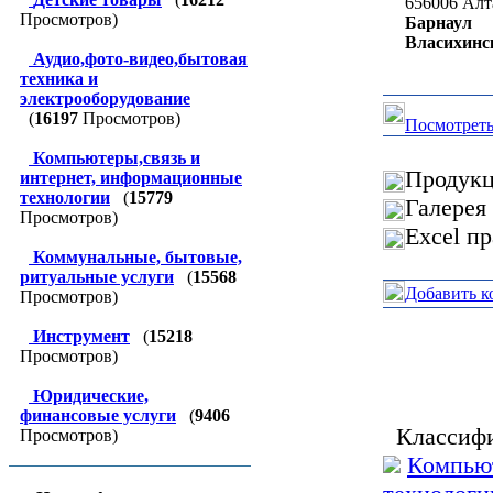
656006
Алт
Просмотров)
Барнаул
Власихинск
Аудио,фото-видео,бытовая
техника и
электрооборудование
(
16197
Просмотров)
Посмотреть
Компьютеры,связь и
Продукц
интернет, информационные
технологии
(
15779
Галерея
Просмотров)
Excel п
Коммунальные, бытовые,
ритуальные услуги
(
15568
Добавить к
Просмотров)
Инструмент
(
15218
Просмотров)
Юридические,
финансовые услуги
(
9406
Классифи
Просмотров)
Компьют