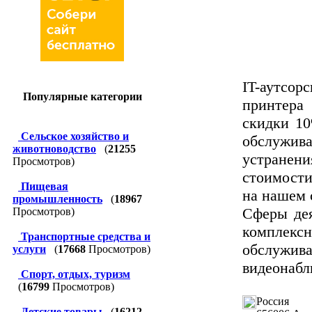
IT-аутсор
Популярные категории
принтера 
скидки 10
Сельское хозяйство и
обслужива
животноводство
(
21255
устране
Просмотров)
стоимости
Пищевая
на нашем 
промышленность
(
18967
Сферы дея
Просмотров)
комплекс
Транспортные средства и
обслужи
услуги
(
17668
Просмотров)
видеонабл
Спорт, отдых, туризм
(
16799
Просмотров)
Россия
Детские товары
(
16212