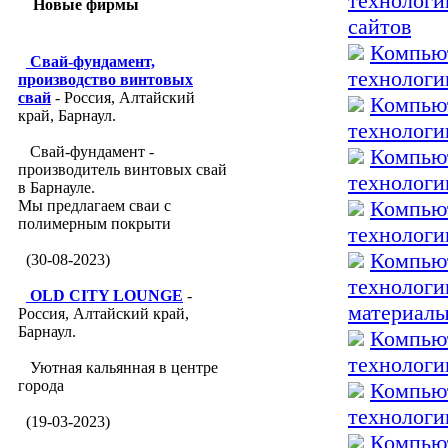
технологи
Новые фирмы
сайтов
Компьют
Свай-фундамент,
технологи
производство винтовых
свай
- Россия, Алтайский
Компьют
край, Барнаул.
технологи
Свай-фундамент -
Компьют
производитель винтовых свай
технологи
в Барнауле.
Компьют
Мы предлагаем сваи с
полимерным покрыти
технологи
Компьют
(30-08-2023)
технологи
OLD CITY LOUNGE
-
материал
Россия, Алтайский край,
Барнаул.
Компьют
технологи
Уютная кальянная в центре
города
Компьют
технологи
(19-03-2023)
Компьют