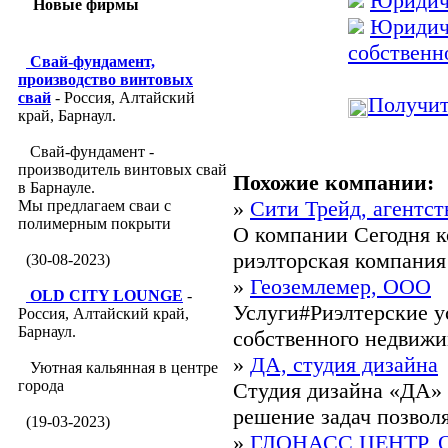
Юридиче
Новые фирмы
Юридиче
собственн
Свай-фундамент,
производство винтовых
свай
- Россия, Алтайский
Получит
край, Барнаул.
Свай-фундамент -
производитель винтовых свай
Похожие компании:
в Барнауле.
»
Сити Трейд, агентс
Мы предлагаем сваи с
полимерным покрыти
О компании Сегодня 
риэлторская компания 
(30-08-2023)
»
Геоземлемер, ООО
OLD CITY LOUNGE
-
Услуги#Риэлтерские у
Россия, Алтайский край,
Барнаул.
собственного недвижи
»
ДА, студия дизайна
Уютная кальянная в центре
города
Студия дизайна «ДА» 
решение задач позволя
(19-03-2023)
»
ГЛОНАСС ЦЕНТР, 