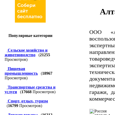
Алт
ООО «Ал
Популярные категории
воспользо
экспертн
Сельское хозяйство и
направле
животноводство
(
21255
товаровед
Просмотров)
экспертиз
Пищевая
техниче
промышленность
(
18967
документ
Просмотров)
недвижим
Транспортные средства и
гаражи, д
услуги
(
17668
Просмотров)
коммерческ
Спорт, отдых, туризм
(
16799
Просмотров)
Россия
Детские товары
(
16212