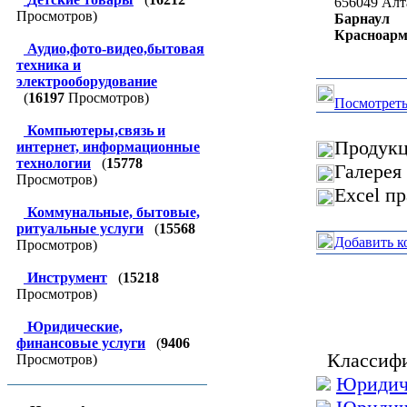
656049
Алт
Просмотров)
Барнаул
Красноарме
Аудио,фото-видео,бытовая
техника и
электрооборудование
(
16197
Просмотров)
Посмотреть
Компьютеры,связь и
Продукц
интернет, информационные
технологии
(
15778
Галерея
Просмотров)
Excel п
Коммунальные, бытовые,
ритуальные услуги
(
15568
Добавить к
Просмотров)
Инструмент
(
15218
Просмотров)
Юридические,
финансовые услуги
(
9406
Классифи
Просмотров)
Юридиче