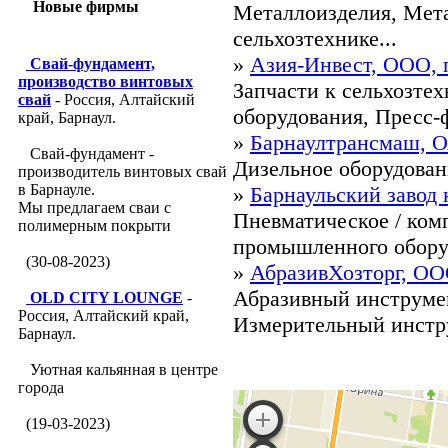
Новые фирмы
Металлоизделия, Мета
сельхозтехнике...
»
Азия-Инвест, ООО, 
Свай-фундамент,
производство винтовых
Запчасти к сельхозте
свай
- Россия, Алтайский
оборудования, Пресс-ф
край, Барнаул.
»
Барнаултрансмаш, О
Свай-фундамент -
Дизельное оборудован
производитель винтовых свай
в Барнауле.
»
Барнаульский завод
Мы предлагаем сваи с
Пневматическое / ком
полимерным покрыти
промышленного оборуд
(30-08-2023)
»
АбразивХозторг, ОО
Абразивный инструме
OLD CITY LOUNGE
-
Россия, Алтайский край,
Измерительный инстру
Барнаул.
Уютная кальянная в центре
города
(19-03-2023)