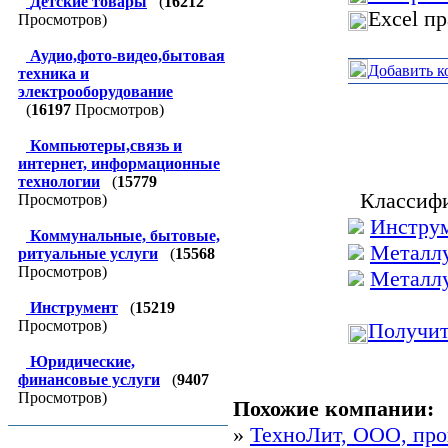
Детские товары
(
16212
Excel п
Просмотров)
Аудио,фото-видео,бытовая
Добавить к
техника и
электрооборудование
(
16197
Просмотров)
Компьютеры,связь и
интернет, информационные
технологии
(
15779
Классифи
Просмотров)
Инстру
Коммунальные, бытовые,
Металлу
ритуальные услуги
(
15568
Просмотров)
Металлу
Инструмент
(
15219
Просмотров)
Получит
Юридические,
финансовые услуги
(
9407
Просмотров)
Похожие компании:
»
ТехноЛит, ООО, про