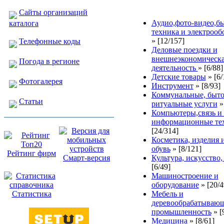
Сайты организаций
Аудио,фото-видео,б
каталога
техника и электрооб
»
[12/157]
Телефонные коды
Деловые поездки и
внешнеэкономическ
Погода в регионе
деятельность
»
[6/88]
Детские товары
»
[6/
Фотогалерея
Инструмент
»
[8/93]
Коммунальные, быто
Статьи
ритуальные услуги
Компьютеры,связь и 
информационные те
[24/314]
Косметика, изделия 
обувь
»
[8/121]
Рейтинг фирм
Смарт-версия
Культура, искусство,
[6/49]
Машиностроение и
оборудование
»
[20/4
Статистика
Мебель и
деревообрабатываю
промышленность
»
[
Медицина
»
[8/61]