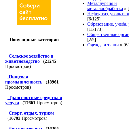
Металлургия и
металлообработка
»
Нефть, газ, уголь и 
[6/125]
Образование, учеба, 
[11/173]
Общественные орга
Популярные категории
[2/5]
Одежда и ткани
»
[6/
Сельское хозяйство и
животноводство
(
21245
Просмотров)
Пищевая
промышленность
(
18961
Просмотров)
Транспортные средства и
услуги
(
17661
Просмотров)
Спорт, отдых, туризм
(
16793
Просмотров)
Детские товары
(
16205