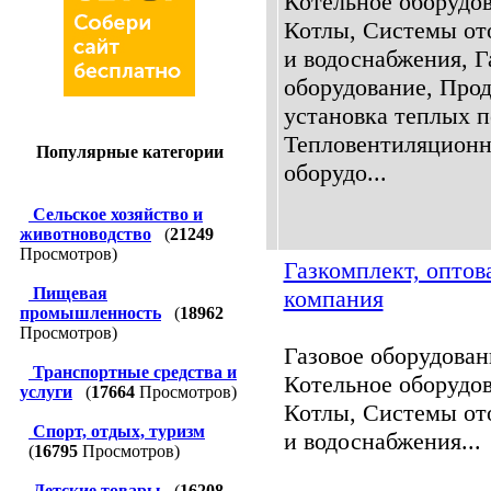
Котельное оборудов
Котлы, Системы от
и водоснабжения, Г
оборудование, Прод
установка теплых п
Тепловентиляционн
Популярные категории
оборудо...
Сельское хозяйство и
животноводство
(
21249
Просмотров)
Газкомплект, оптов
Пищевая
компания
промышленность
(
18962
Просмотров)
Газовое оборудован
Транспортные средства и
Котельное оборудов
услуги
(
17664
Просмотров)
Котлы, Системы от
Спорт, отдых, туризм
и водоснабжения...
(
16795
Просмотров)
Детские товары
(
16208